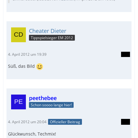
Cheater Dieter
Tippspielsieger EM 2012
4. April 2012 um 19:39
Süß, das Bild
peethebee
Schon soooo lange hier!
4. April 2012 um 20:04
Offizieller Beitrag
Glückwunsch, Techmix!