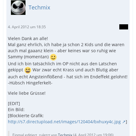
Techmix
4. April 2012 um 18:35
Vielen Dank an alle!
Mal ganz ehrlich, ich habe ja schon 2 Kids und die waren
auch mal gaaanz klein - aber keines war so ruhig wie
Sammy (momentan)
Und ich bin tatsächlich im OP nicht aus den Latschen
gekippt
War zwar echt Krass und auch Blutig aber
auch echt Angsteinflößend - hat sich im Endeffekt gelohnt!
-Hübsch Hingeferkelt-
Viele liebe Grüsse!
[EDIT]
Ein Bild:
[Blockierte Grafik:
http://s7.directupload.net/images/120404/bxhuxy4c.jpg
]
Einmal editiert, zuletzt von
Techmix
(
4. April 2012 um 19:06
)