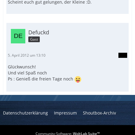
Scheint euch gut gelungen, der Kleine :D.
Defuckd
Gast
5. April 2012 um 13:10
Glückwunsch!
Und viel Spaß noch
Ps : Genieß die freien Tage noch
Datenschutzerklärung
Impressum
Shoutbox-Archiv
Community-Software:
WoltLab Suite™