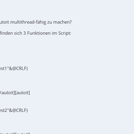
autoit multithread-fähig zu machen?
finden sich 3 Funktionen im Script:
test1"&@CRLF)
[/autoit][autoit]
test2"&@CRLF)