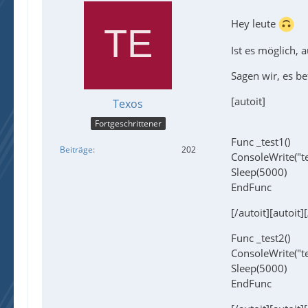
Hey leute
Ist es möglich, 
Sagen wir, es be
[autoit]
Texos
Fortgeschrittener
Func _test1()
Beiträge
202
ConsoleWrite("
Sleep(5000)
EndFunc
[/autoit][autoit]
Func _test2()
ConsoleWrite("
Sleep(5000)
EndFunc