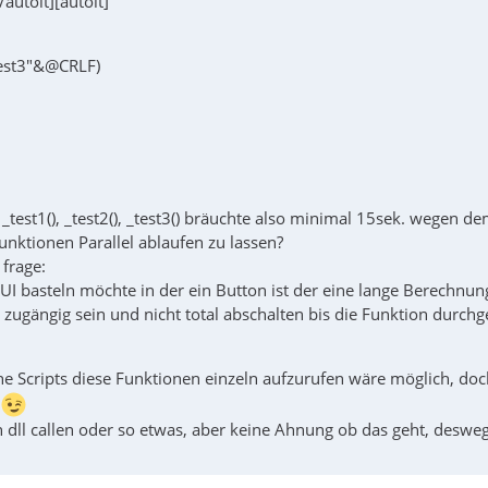
[/autoit][autoit]
test3"&@CRLF)
_test1(), _test2(), _test3() bräuchte also minimal 15sek. wegen de
Funktionen Parallel ablaufen zu lassen?
frage:
I basteln möchte in der ein Button ist der eine lange Berechnung
zugängig sein und nicht total abschalten bis die Funktion durchge
ne Scripts diese Funktionen einzeln aufzurufen wäre möglich, doch
n
n dll callen oder so etwas, aber keine Ahnung ob das geht, deswe