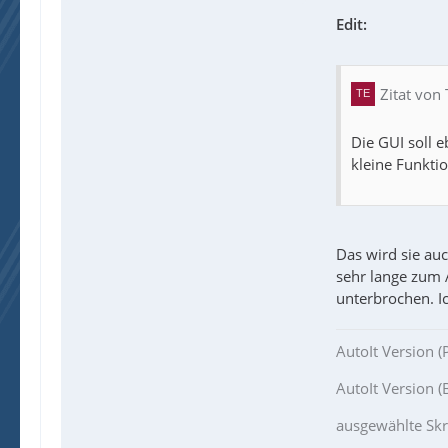
Edit:
Zitat von
Die GUI soll 
kleine Funkti
Das wird sie au
sehr lange zum A
unterbrochen. I
AutoIt Version (
AutoIt Version (B
ausgewählte Skr