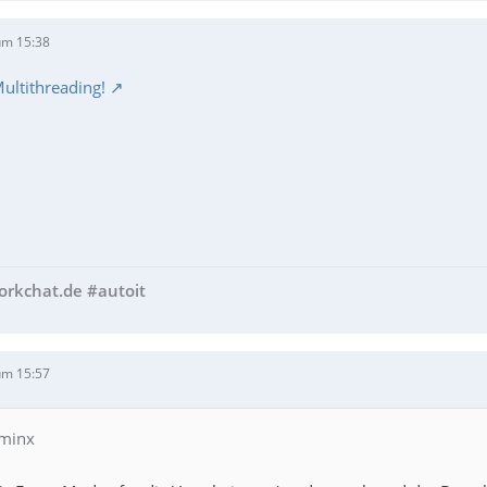
um 15:38
Multithreading!
workchat.de #autoit
um 15:57
 minx