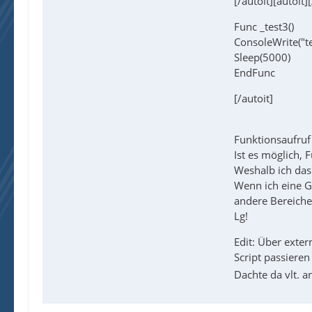
[/autoit][autoit]
Func _test3()
ConsoleWrite("
Sleep(5000)
EndFunc
[/autoit]
Funktionsaufruf 
Ist es möglich, 
Weshalb ich das 
Wenn ich eine GU
andere Bereiche 
Lg!
Edit: Über exter
Script passiere
Dachte da vlt. a