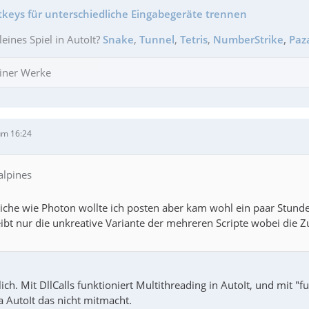
tkeys für unterschiedliche Eingabegeräte trennen
leines Spiel in AutoIt?
Snake
,
Tunnel
,
Tetris
,
NumberStrike
,
Paz
iner Werke
um 16:24
alpines
iche wie Photon wollte ich posten aber kam wohl ein paar Stunden 
ibt nur die unkreative Variante der mehreren Scripte wobei die
ich. Mit DllCalls funktioniert Multithreading in AutoIt, und mit "f
da AutoIt das nicht mitmacht.