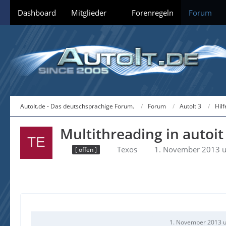
Dashboard
Mitglieder
Forenregeln
Forum
AutoIt.de - Das deutschsprachige Forum.
Forum
AutoIt 3
Hil
Multithreading in autoit
Texos
1. November 2013 
[ offen ]
1. November 2013 