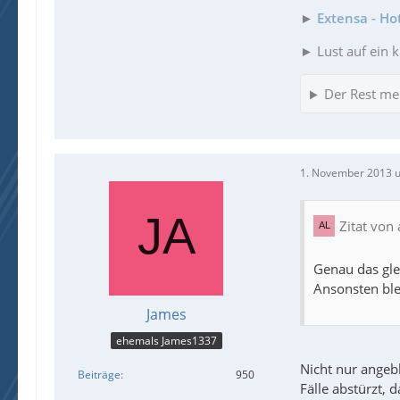
►
Extensa - Ho
► Lust auf ein k
Der Rest me
1. November 2013 
Zitat von 
Genau das gle
Ansonsten ble
James
ehemals James1337
Nicht nur angebl
Beiträge
950
Fälle abstürzt, 