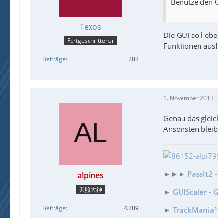
Benutze den O
Texos
Die GUI soll eb
Fortgeschrittener
Funktionen ausf
Beiträge
202
1. November 2013 
Genau das gleich
Ansonsten bleib
►►►
PassIt2 
alpines
天照大神
►
GUIScaler - 
Beiträge
4.209
►
TrackMania² 