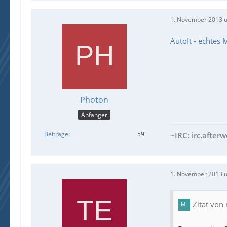
1. November 2013 
AutoIt - echtes 
Photon
Anfänger
Beiträge
59
~IRC: irc.after
1. November 2013 
Zitat von