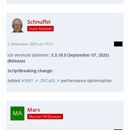
Schnuffel
Auto(-It)didakt
2. November 2025 um 19:21
ich vermute dahinter:
3.3.18.0 (September 07, 2025)
(Release)
ScriptBreaking change:
Added
#3891
:
DllCall()
performance optimisation.
Mars
Marster Of Disaster