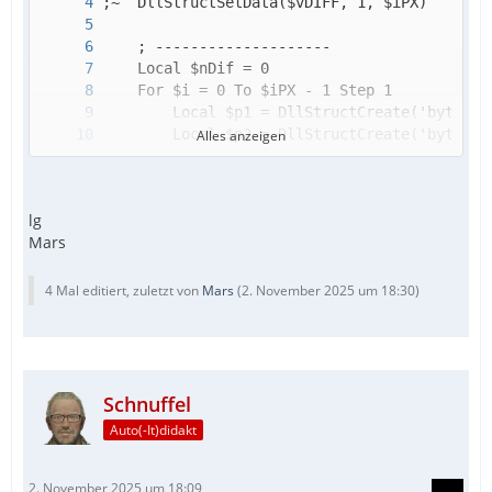
Alles anzeigen
lg
Mars
4 Mal editiert, zuletzt von
Mars
(
2. November 2025 um 18:30
)
EndFunc
Schnuffel
Auto(-It)didakt
2. November 2025 um 18:09