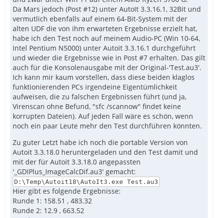
Da Mars jedoch (Post #12) unter AutoIt 3.3.16.1, 32Bit und
vermutlich ebenfalls auf einem 64-Bit-System mit der
alten UDF die von ihm erwarteten Ergebnisse erzielt hat,
habe ich den Test noch auf meinem Audio-PC (Win 10-64,
Intel Pentium N5000) unter Autoit 3.3.16.1 durchgeführt
und wieder die Ergebnisse wie in Post #7 erhalten. Das gilt
auch für die Konsolenausgabe mit der Original-'Test.au3'.
Ich kann mir kaum vorstellen, dass diese beiden klaglos
funktionierenden PCs irgendeine Eigentümlichkeit
aufweisen, die zu falschen Ergebnissen führt (und ja,
Virenscan ohne Befund, "sfc /scannow" findet keine
korrupten Dateien). Auf jeden Fall wäre es schön, wenn
noch ein paar Leute mehr den Test durchführen könnten.
Zu guter Letzt habe ich noch die portable Version von
Autoit 3.3.18.0 heruntergeladen und den Test damit und
mit der für Autoit 3.3.18.0 angepassten
'_GDIPlus_ImageCalcDif.au3' gemacht:
D:\Temp\Autoit18\AutoIt3.exe Test.au3
Hier gibt es folgende Ergebnisse:
Runde 1: 158.51 , 483.32
Runde 2: 12.9 , 663.52