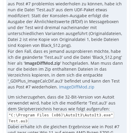
aus Post #7 problemlos wiederholen zu können, habe ich
nun die Datei 'Test.au3' aus dem UDF-Paket etwas
modifiziert: Statt der Konsolen-Ausgabe erfolgt die
Ausgabe der Ähnlichkeitswerte ($fDif) in Messageboxen
und der Test wird dreimal nacheinander mit
unterschiedlichen Varianten ausgeführt (Originaldateien,
Datei 2 ist eine Kopie von Originaldatei 1, beide Dateien
sind Kopien von Black_512.png).
Für den Fall, dass es jemand ausprobieren möchte, habe
ich die geänderte 'Test.au3' und die Datei 'Black_512.png'
hier als '
ImageDiffMod.zip
' hochgeladen. Man muss dann
nur die beiden im Zip enthaltenen Dateien in das
Verzeichnis kopieren, in dem sich die entpackte
'_GDIPlus_ImageCalcDif.au3' befindet und kann den Test
aus Post #7 wiederholen.
ImageDiffMod.zip
Um sicherzugehen, dass die 32-Bit-Version von Autoit
verwendet wird, habe ich die modifierte 'Test.au3' aus
dem Skriptverzeichnis heraus wie folgt aufgerufen:
"C:\Program Files (x86)\AutoIt3\AutoIt3.exe"
Test.au3
Dabei erhalte ich die gleichen Ergebnisse wie in Post #7
und zwar unter Win 11 auf einem AMD Ryzen 5700 G.