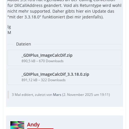
für DllCallAddress geändert. Void als Returntype wird wohl
nicht mehr supported. Daher gibts hier ein Update das
"mit der 3.3.18.0" funktioniert (bei mir jedenfalls).
lg
M
Dateien
_GDIPlus_ImageCalcDif.zip
890,5 kB – 670 Downloads
_GDIPlus_ImageCalcDif_3.3.18.0.zip
891,12 kB – 322 Downloads
3 Mal editiert, zuletzt von
Mars
(
2. November 2025 um 19:11
)
Andy