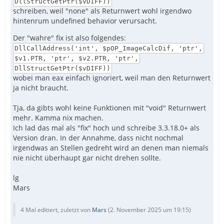
DllStructGetPtr($vDIFF))
schreiben, weil "none" als Returnwert wohl irgendwo
hintenrum undefined behavior verursacht.
Der "wahre" fix ist also folgendes:
DllCallAddress('int', $pOP_ImageCalcDif, 'ptr',
$v1.PTR, 'ptr', $v2.PTR, 'ptr',
DllStructGetPtr($vDIFF))
wobei man eax einfach ignoriert, weil man den Returnwert
ja nicht braucht.
Tja, da gibts wohl keine Funktionen mit "void" Returnwert
mehr. Kamma nix machen.
Ich lad das mal als "fix" hoch und schreibe 3.3.18.0+ als
Version dran. In der Annahme, dass nicht nochmal
irgendwas an Stellen gedreht wird an denen man niemals
nie nicht überhaupt gar nicht drehen sollte.
lg
Mars
4 Mal editiert, zuletzt von
Mars
(
2. November 2025 um 19:15
)