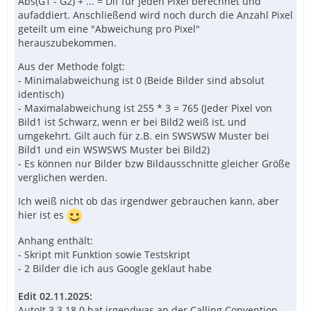
Abs(G1 - G2) + ... = Dif für jeden Pixel berechnet und
aufaddiert. Anschließend wird noch durch die Anzahl Pixel
geteilt um eine "Abweichung pro Pixel"
herauszubekommen.
Aus der Methode folgt:
- Minimalabweichung ist 0 (Beide Bilder sind absolut
identisch)
- Maximalabweichung ist 255 * 3 = 765 (Jeder Pixel von
Bild1 ist Schwarz, wenn er bei Bild2 weiß ist, und
umgekehrt. Gilt auch für z.B. ein SWSWSW Muster bei
Bild1 und ein WSWSWS Muster bei Bild2)
- Es können nur Bilder bzw Bildausschnitte gleicher Größe
verglichen werden.
Ich weiß nicht ob das irgendwer gebrauchen kann, aber
hier ist es
Anhang enthält:
- Skript mit Funktion sowie Testskript
- 2 Bilder die ich aus Google geklaut habe
Edit 02.11.2025:
AutoIt 3.3.18.0 hat irgendwas an der Calling Convention