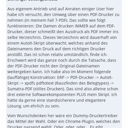
Aus eigenem Antrieb und auf Anraten einiger User hier
habe ich versucht, den Umweg über einen PDF-Drucker zu
nehmen (in meinem Fall 7-PDF). Das sollte wie folgt
funktionieren: Die Damen drucken IMMER auf dem PDF-
Drucker, dieser schmeißt den Ausdruck als PDF immer ins
selbe Verzeichnis. Dieses Verzeichnis wird dauerhaft von
einem AutoIt-Skript überwacht, welches anhand des
Dateinamens den Druck auf dem richtigen Drucker
anstößt. Das ist schon relativ umständlich, finde ich.
Erschwert wird das ganze noch durch die Tatsache, dass
der PDF-Drucker nicht den Original-Dateinamen
weitergeben kann. Ich habe also im Moment folgende
(lauffähige) Konstruktion: ERP -> PDF-Drucker -> AutoIt-
Skript -> xpdfs pdftotext (Rausfinden des Belegtypes) ->
Sumatra-PDF (stilles Drucken). Das sind also alleine schon
drei externe Softwarekomponenten PLUS mein Skript. Ich
hätte da gerne eine standsicherere und elegantere
Lösung, um ehrlich zu sein.
Vom Wunschdenken her wäre ein Dummy-Druckertreiber
das Mittel der Wahl. Oder ein Chrome-Plugin, welches den
Drucker passend wählt. Oder, oder, oder... Es gibt