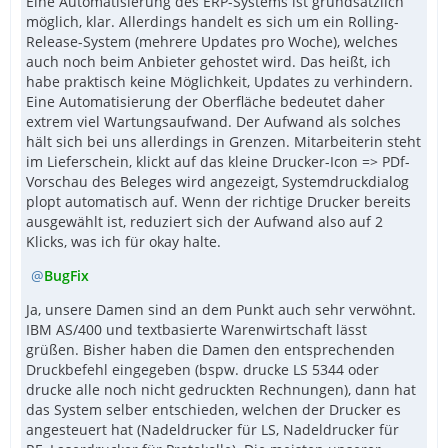
Eine Automatisierung des ERP-Systems ist grundsätzlich
möglich, klar. Allerdings handelt es sich um ein Rolling-
Release-System (mehrere Updates pro Woche), welches
auch noch beim Anbieter gehostet wird. Das heißt, ich
habe praktisch keine Möglichkeit, Updates zu verhindern.
Eine Automatisierung der Oberfläche bedeutet daher
extrem viel Wartungsaufwand. Der Aufwand als solches
hält sich bei uns allerdings in Grenzen. Mitarbeiterin steht
im Lieferschein, klickt auf das kleine Drucker-Icon => PDf-
Vorschau des Beleges wird angezeigt, Systemdruckdialog
plopt automatisch auf. Wenn der richtige Drucker bereits
ausgewählt ist, reduziert sich der Aufwand also auf 2
Klicks, was ich für okay halte.
BugFix
Ja, unsere Damen sind an dem Punkt auch sehr verwöhnt.
IBM AS/400 und textbasierte Warenwirtschaft lässt
grüßen. Bisher haben die Damen den entsprechenden
Druckbefehl eingegeben (bspw. drucke LS 5344 oder
drucke alle noch nicht gedruckten Rechnungen), dann hat
das System selber entschieden, welchen der Drucker es
angesteuert hat (Nadeldrucker für LS, Nadeldrucker für