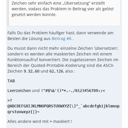
Zeichen sehr einfach eine „Übersetzung“ erstellt
werden, sodass das Problem in Beitrag vier als gelöst
gesetzt werden konnte.
Falls Du das Problem häufiger hast, dann verwende am
Besten die Lösung aus
Beitrag #6
.
Du musst dann nicht mehr einzelne Zeichen 'übersetzen',
sondern es werden alle maskierten Zeichen mit einem
Funktionsaufruf konvertiert. Die zugelassenen Zeichen im
Bereich der Quoted-Printable-Kodierung sind die ASCII-
Zeichen
9
,
32..60
und
62..126
, also :
TAB
Leerzeichen
und
!"#$%&'()*+,-./0123456789:;<
>?
@ABCDEFGHIJKLMNOPQRSTUVWXYZ[\]^_`abcdefghijklmnop
qrstuvwxyz{|}~
Alles andere wird mit
=
maskiert !