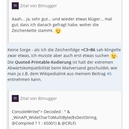
Zitat von Bitnugger
Aaah... ja, sehr gut... und wieder etwas klüger... mal
gut, dass ich danach gefragt habe, woher die
Zeichenkette stammt.
Keine Sorge - als ich die Zeichenfolge
=C3=B6
sah klingelte
zwar etwas, ich musste aber auch erst etwas suchen
.
Die
Quoted-Printable-Kodierung
ist halt der extremen
Abwärtskompatibilität beim Mailversand geschuldet, wie
man ja z.B. dem Wikipedialink aus meinem Beitrag
#6
entnehmen kann.
Zitat von Bitnugger
ConsoleWrite("> Decoded : " &
_WinAPI_WideCharToMultiByte($sDestString,
@Compiled ? 1 : 65001) & @CRLF)