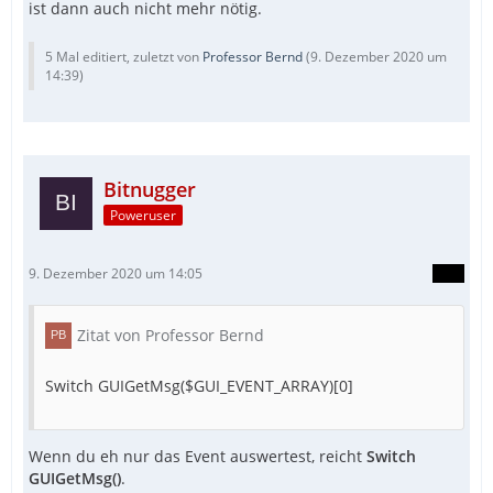
ist dann auch nicht mehr nötig.
EndFunc   ;==>_GetChildWindowFromPointEx
5 Mal editiert, zuletzt von
Professor Bernd
(
9. Dezember 2020 um
14:39
)
EndFunc   ;==>_Example
Bitnugger
Poweruser
9. Dezember 2020 um 14:05
Zitat von Professor Bernd
Switch GUIGetMsg($GUI_EVENT_ARRAY)[0]
Wenn du eh nur das Event auswertest, reicht
Switch
GUIGetMsg()
.