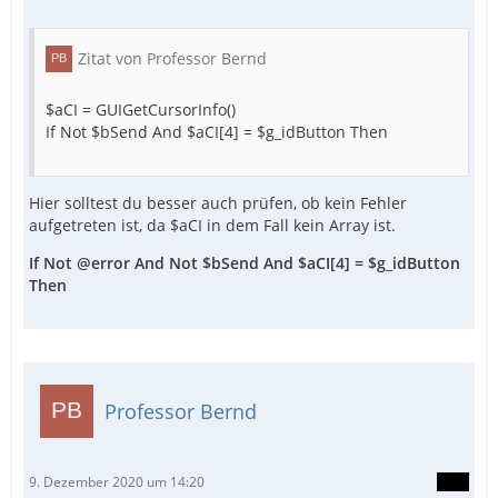
Zitat von Professor Bernd
$aCI = GUIGetCursorInfo()
If Not $bSend And $aCI[4] = $g_idButton Then
Hier solltest du besser auch prüfen, ob kein Fehler
aufgetreten ist, da $aCI in dem Fall kein Array ist.
If Not @error And Not $bSend And $aCI[4] = $g_idButton
Then
Professor Bernd
9. Dezember 2020 um 14:20