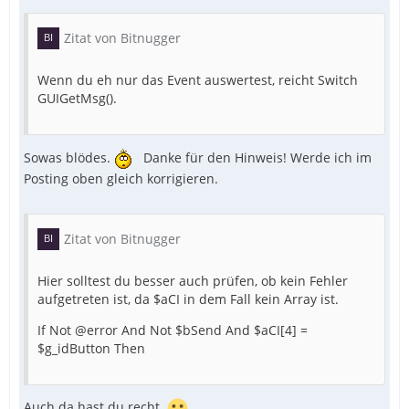
Zitat von Bitnugger
Wenn du eh nur das Event auswertest, reicht Switch
GUIGetMsg().
Sowas blödes.
Danke für den Hinweis! Werde ich im
Posting oben gleich korrigieren.
Zitat von Bitnugger
Hier solltest du besser auch prüfen, ob kein Fehler
aufgetreten ist, da $aCI in dem Fall kein Array ist.
If Not @error And Not $bSend And $aCI[4] =
$g_idButton Then
Auch da hast du recht.