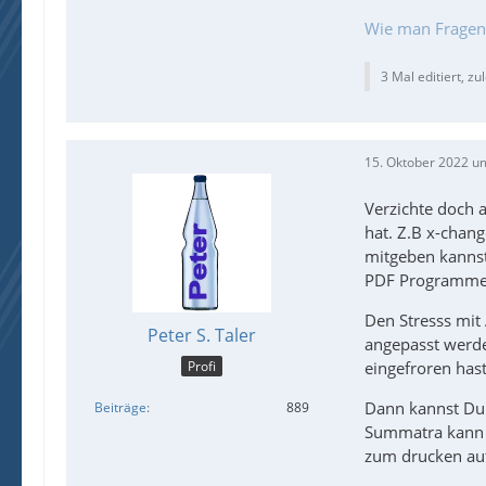
Wie man Fragen ri
3 Mal editiert, zu
15. Oktober 2022 u
Verzichte doch 
hat. Z.B x-chang
mitgeben kannst
PDF Programme d
Den Stresss mit
Peter S. Taler
angepasst werde
eingefroren hast.
Profi
Dann kannst Du 
Beiträge
889
Summatra kann 
zum drucken auf 