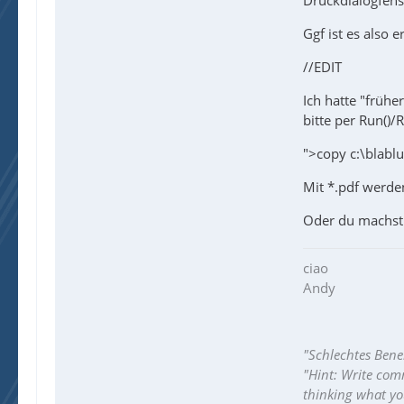
Ggf ist es also 
//EDIT
Ich hatte "frühe
bitte per Run()/
">copy c:\blabl
Mit *.pdf werde
Oder du machst 
ciao
Andy
"Schlechtes Bene
"Hint: Write com
thinking what y