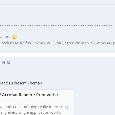
~~~~~~~~~~~~~~~~~~~~~~~~~~~~~~~~~~~~~~~~~~~~~~~~~
ation:
PvylQSFieDF5f3VOnk6iLAVBGVhKQegrFuWr3iraNIblLweSW4Wgq
m 08:42
hread zu diesem Thema->
/ Acrobat Reader / Print verb /
ve noticed something really interesting.
ally every single application works