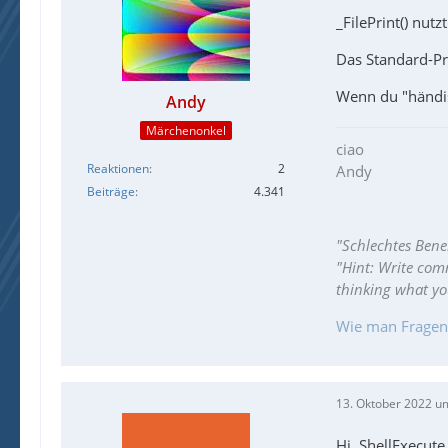
_FilePrint() nut
Das Standard-Pr
Wenn du "händis
Andy
Märchenonkel
ciao
Reaktionen
2
Andy
Beiträge
4.341
"Schlechtes Bene
"Hint: Write com
thinking what y
Wie man Fragen ri
13. Oktober 2022 u
Hi, ShellExecut