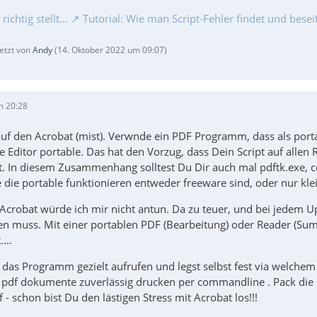
chtig stellt...
Tutorial: Wie man Script-Fehler findet und beseit
letzt von
Andy
(
14. Oktober 2022 um 09:07
)
m 20:28
auf den Acrobat (mist). Verwnde ein PDF Programm, dass als por
e Editor portable. Das hat den Vorzug, dass Dein Script auf allen
. In diesem Zusammenhang solltest Du Dir auch mal pdftk.exe, c
ie portable funktionieren entweder freeware sind, oder nur kle
 Acrobat würde ich mir nicht antun. Da zu teuer, und bei jedem 
n muss. Mit einer portablen PDF (Bearbeitung) oder Reader (Sumat
...
das Programm gezielt aufrufen und legst selbst fest via welchem
pdf dokumente zuverlässig drucken per commandline . Pack die
- schon bist Du den lästigen Stress mit Acrobat los!!!