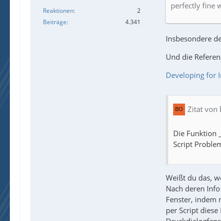
perfectly fine 
Reaktionen
2
Beiträge
4.341
Insbesondere der
Und die Referen
Developing for 
Zitat von
Die Funktion 
Script Proble
Weißt du das, w
Nach deren Info 
Fenster, indem m
per Script diese
Druckdialogfens