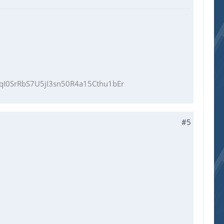
I0SrRbS7U5jI3sn50R4a15Cthu1bEr
#5