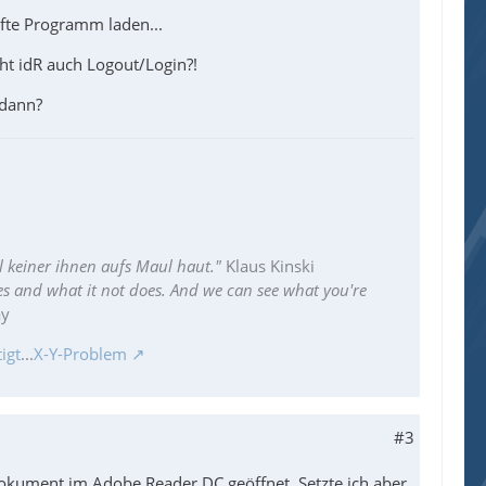
pfte Programm laden...
ht idR auch Logout/Login?!
 dann?
l keiner ihnen aufs Maul haut."
Klaus Kinski
es and what it not does. And we can see what you're
ay
igt
...
X-Y-Problem
#3
Dokument im Adobe Reader DC geöffnet. Setzte ich aber