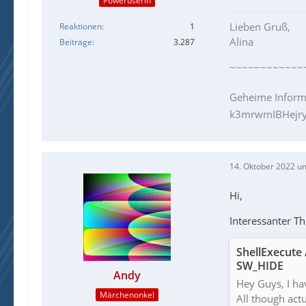
Poweruserin
Lieben Gruß,
Reaktionen
1
Alina
Beiträge
3.287
~~~~~~~~~~~~
Geheime Inform
k3mrwmIBHejry
14. Oktober 2022 u
Hi,
Interessanter T
ShellExecute 
SW_HIDE
Andy
Hey Guys, I ha
Märchenonkel
All though actu