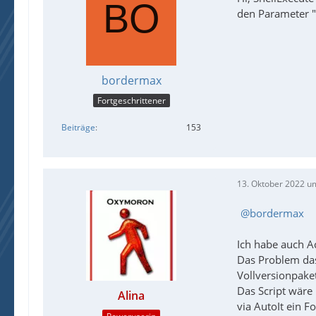
den Parameter "
bordermax
Fortgeschrittener
Beiträge
153
13. Oktober 2022 u
bordermax
Ich habe auch Ac
Das Problem das
Vollversionpaket
Das Script wäre
Alina
via AutoIt ein F