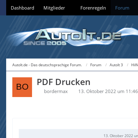
Dashboard
Mitglieder
Forenregeln
Forum
AutoIt.de - Das deutschsprachige Forum.
Forum
AutoIt 3
Hil
PDF Drucken
bordermax
13. Oktober 2022 um 11:46
13. Oktober 2022 u