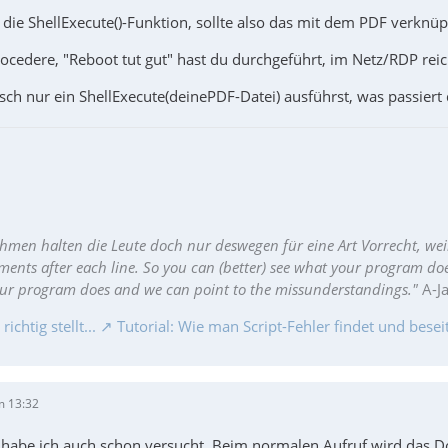
zt die ShellExecute()-Funktion, sollte also das mit dem PDF verknü
ocedere, "Reboot tut gut" hast du durchgeführt, im Netz/RDP reic
ch nur ein ShellExecute(deinePDF-Datei) ausführst, was passiert
hmen halten die Leute doch nur deswegen für eine Art Vorrecht, wei
ments after each line. So you can (better) see what your program do
our program does and we can point to the missunderstandings."
A-J
chtig stellt...
Tutorial: Wie man Script-Fehler findet und beseit
m 13:32
e habe ich auch schon versucht. Beim normalen Aufruf wird das 