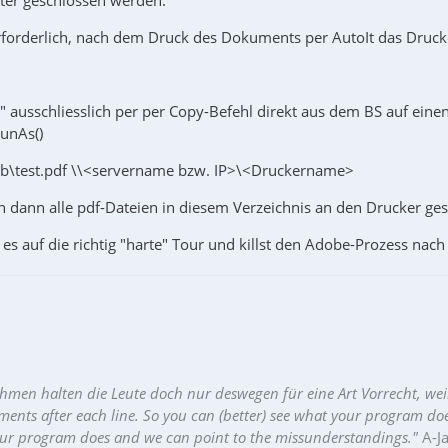
erforderlich, nach dem Druck des Dokuments per AutoIt das Drucke
r" ausschliesslich per per Copy-Befehl direkt aus dem BS auf eine
RunAs()
ub\test.pdf \\<servername bzw. IP>\<Druckername>
n dann alle pdf-Dateien in diesem Verzeichnis an den Drucker ges
es auf die richtig "harte" Tour und killst den Adobe-Prozess nac
hmen halten die Leute doch nur deswegen für eine Art Vorrecht, wei
ments after each line. So you can (better) see what your program do
our program does and we can point to the missunderstandings."
A-J