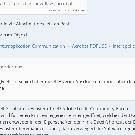
with all possible show flags, acrobat…
www.autoitscript.com
 letzte Abschnitt des letzten Posts...
z zum Objekt.
Interapplication Communication — Acrobat-PDFL SDK: Interappl
 bordermax
_FilePrint schickt aber die PDF's zum Ausdrucken immer über d
me
eil Acrobat ein Fenster öffnet? Adobe hat lt. Community-Foren sc
wird für jeden Print ein eigenes Fenster geöffnet, welches der U
an entweder in den Eigenschaften der *.lnk-Datei (shortcut der D
 Fenster übereinander stapelt, dann verweigert die Software irgen
ter geschlossen werden.