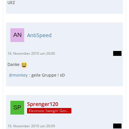
UEZ
AntiSpeed
16. November 2010 um 20:00
Danke
monkey
: geile Gruppe ! xD
Sprenger120
Electronic Swingin' Gentleman
                                            
16. November 2010 um 20:09