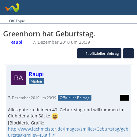
Off-Topic
Greenhorn hat Geburtstag.
Raupi
7. Dezember 2010 um 23:39
1. offizieller Beitrag
Raupi
Mjölnir
7. Dezember 2010 um 23:39
Offizieller Beitrag
Alles gute zu deinem 40. Geburtstag und willkommen im
Club der alten Säcke
[Blockierte Grafik:
http://www.lachmeister.de/images/smilies/Geburtstag/geb
urtstag-smiley-45.gif
]