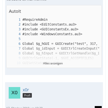
AutoIt
Alles anzeigen
x0r
Profi