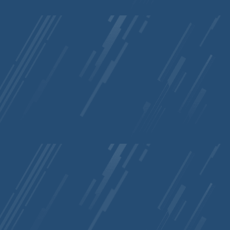
EndFunc  ;==>WM_COMMAND