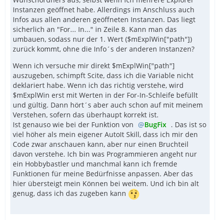
Instanzen geöffnet habe. Allerdings im Anschluss auch
Infos aus allen anderen geöffneten Instanzen. Das liegt
sicherlich an "For... In..." in Zeile 8. Kann man das
umbauen, sodass nur der 1. Wert ($mExplWin["path"])
zurück kommt, ohne die Info´s der anderen Instanzen?
Wenn ich versuche mir direkt $mExplWin["path"]
auszugeben, schimpft Scite, dass ich die Variable nicht
deklariert habe. Wenn ich das richtig verstehe, wird
$mExplWin erst mit Werten in der For-In-Schleife befüllt
und gültig. Dann hört´s aber auch schon auf mit meinem
Verstehen, sofern das überhaupt korrekt ist.
Ist genauso wie bei der Funktion von
BugFix
. Das ist so
viel höher als mein eigener AutoIt Skill, dass ich mir den
Code zwar anschauen kann, aber nur einen Bruchteil
davon verstehe. Ich bin was Programmieren angeht nur
ein Hobbybastler und manchmal kann ich fremde
Funktionen für meine Bedürfnisse anpassen. Aber das
hier übersteigt mein Können bei weitem. Und ich bin alt
genug, dass ich das zugeben kann