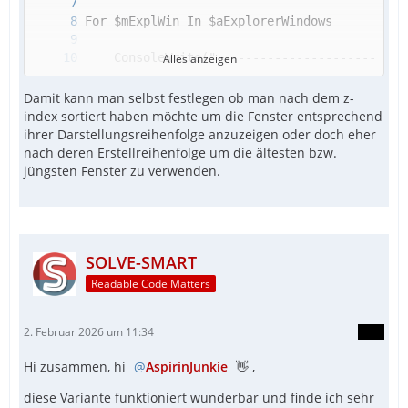
Alles anzeigen
Damit kann man selbst festlegen ob man nach dem z-
index sortiert haben möchte um die Fenster entsprechend
EndFunc  ;==>_GetTopmostHwndFromProcess
ihrer Darstellungsreihenfolge anzuzeigen oder doch eher
nach deren Erstellreihenfolge um die ältesten bzw.
jüngsten Fenster zu verwenden.
SOLVE-SMART
Readable Code Matters
2. Februar 2026 um 11:34
Hi zusammen, hi
AspirinJunkie
👋 ,
diese Variante funktioniert wunderbar und finde ich sehr