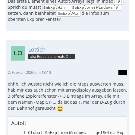
Das erste Element eines AutoIt-Arrays liegt im Index
.
[0]
Sprich du musst
$mExplWin = $aExplorerWindows[0]
setzen, dann beinhaltet
die Infos zum
$mExplWin
obersten Explorer-Fenster.
Lottich
aka Rettich, ehemals DAU
2. Februar 2026 um 18:10
ohhh, ich wusste nicht wie ich die Maps auswerten muss.
hab mir das auch schon mit arraydisplay ausgeben lassen.
3 offene Explorerfenster -> 3 Einträge im Array, alle mit
dem Namen {Map[5]} ... da ist das 1. mal der D-Zug durch
den Bahnhof gerauscht
AutoIt