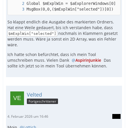
MsgBox(0,0,($mExplWin["selected"])[0])
So klappt endlich die Ausgabe des markierten Ordners.
Hat eine Weile gedauert, bis ich verstanden habe, dass
nochmals in Klammern gesetzt
$mExplWin["selected"]
werden muss. Wäre ja sonst ein 2D Array, was ein Fehler
wäre.
Ich hatte schon befürchtet, dass ich mein Tool
umschreiben muss. Vielen Dank
AspirinJunkie
Das
sollte ich jetzt so in mein Tool übernehmen können.
Velted
Fortgeschrittener
4. Februar 2026 um 16:46
Moin
Lottich
,