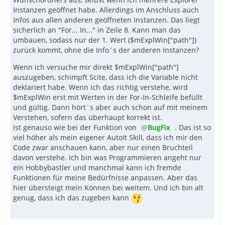
Instanzen geöffnet habe. Allerdings im Anschluss auch
Infos aus allen anderen geöffneten Instanzen. Das liegt
sicherlich an "For... In..." in Zeile 8. Kann man das
umbauen, sodass nur der 1. Wert ($mExplWin["path"])
zurück kommt, ohne die Info´s der anderen Instanzen?
Wenn ich versuche mir direkt $mExplWin["path"]
auszugeben, schimpft Scite, dass ich die Variable nicht
deklariert habe. Wenn ich das richtig verstehe, wird
$mExplWin erst mit Werten in der For-In-Schleife befüllt
und gültig. Dann hört´s aber auch schon auf mit meinem
Verstehen, sofern das überhaupt korrekt ist.
Ist genauso wie bei der Funktion von
BugFix
. Das ist so
viel höher als mein eigener AutoIt Skill, dass ich mir den
Code zwar anschauen kann, aber nur einen Bruchteil
davon verstehe. Ich bin was Programmieren angeht nur
ein Hobbybastler und manchmal kann ich fremde
Funktionen für meine Bedürfnisse anpassen. Aber das
hier übersteigt mein Können bei weitem. Und ich bin alt
genug, dass ich das zugeben kann