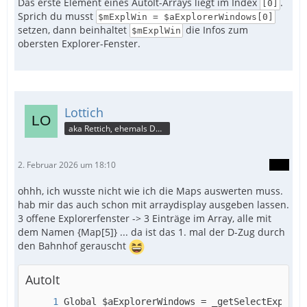
Das erste Element eines AutoIt-Arrays liegt im Index
.
[0]
Sprich du musst
$mExplWin = $aExplorerWindows[0]
setzen, dann beinhaltet
die Infos zum
$mExplWin
obersten Explorer-Fenster.
Lottich
aka Rettich, ehemals DAU
2. Februar 2026 um 18:10
ohhh, ich wusste nicht wie ich die Maps auswerten muss.
hab mir das auch schon mit arraydisplay ausgeben lassen.
3 offene Explorerfenster -> 3 Einträge im Array, alle mit
dem Namen {Map[5]} ... da ist das 1. mal der D-Zug durch
den Bahnhof gerauscht
AutoIt