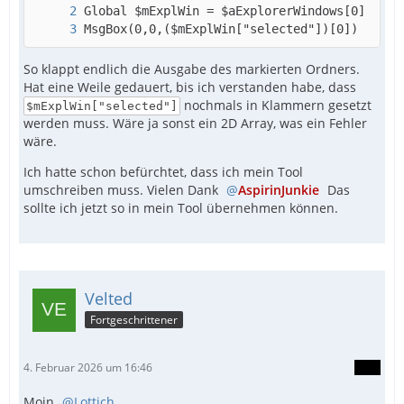
MsgBox(0,0,($mExplWin["selected"])[0])
So klappt endlich die Ausgabe des markierten Ordners.
Hat eine Weile gedauert, bis ich verstanden habe, dass
nochmals in Klammern gesetzt
$mExplWin["selected"]
werden muss. Wäre ja sonst ein 2D Array, was ein Fehler
wäre.
Ich hatte schon befürchtet, dass ich mein Tool
umschreiben muss. Vielen Dank
AspirinJunkie
Das
sollte ich jetzt so in mein Tool übernehmen können.
Velted
Fortgeschrittener
4. Februar 2026 um 16:46
Moin
Lottich
,