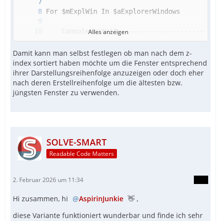
Alles anzeigen
Damit kann man selbst festlegen ob man nach dem z-
index sortiert haben möchte um die Fenster entsprechend
EndFunc  ;==>_GetTopmostHwndFromProcess
ihrer Darstellungsreihenfolge anzuzeigen oder doch eher
nach deren Erstellreihenfolge um die ältesten bzw.
jüngsten Fenster zu verwenden.
SOLVE-SMART
Readable Code Matters
2. Februar 2026 um 11:34
Hi zusammen, hi
AspirinJunkie
👋 ,
diese Variante funktioniert wunderbar und finde ich sehr