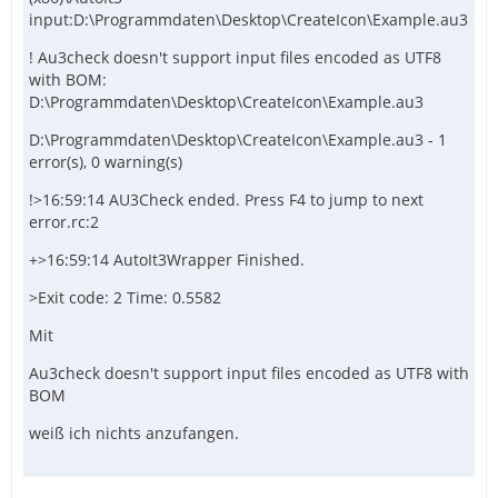
input:D:\Programmdaten\Desktop\CreateIcon\Example.au3
! Au3check doesn't support input files encoded as UTF8
with BOM:
D:\Programmdaten\Desktop\CreateIcon\Example.au3
D:\Programmdaten\Desktop\CreateIcon\Example.au3 - 1
error(s), 0 warning(s)
!>16:59:14 AU3Check ended. Press F4 to jump to next
error.rc:2
+>16:59:14 AutoIt3Wrapper Finished.
>Exit code: 2 Time: 0.5582
Mit
Au3check doesn't support input files encoded as UTF8 with
BOM
weiß ich nichts anzufangen.