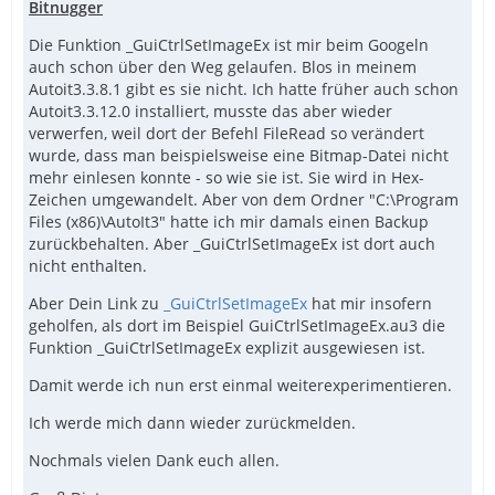
Bitnugger
Die Funktion _GuiCtrlSetImageEx ist mir beim Googeln
auch schon über den Weg gelaufen. Blos in meinem
Autoit3.3.8.1 gibt es sie nicht. Ich hatte früher auch schon
Autoit3.3.12.0 installiert, musste das aber wieder
verwerfen, weil dort der Befehl FileRead so verändert
wurde, dass man beispielsweise eine Bitmap-Datei nicht
mehr einlesen konnte - so wie sie ist. Sie wird in Hex-
Zeichen umgewandelt. Aber von dem Ordner "C:\Program
Files (x86)\AutoIt3" hatte ich mir damals einen Backup
zurückbehalten. Aber _GuiCtrlSetImageEx ist dort auch
nicht enthalten.
Aber Dein Link zu
_GuiCtrlSetImageEx
hat mir insofern
geholfen, als dort im Beispiel GuiCtrlSetImageEx.au3 die
Funktion _GuiCtrlSetImageEx explizit ausgewiesen ist.
Damit werde ich nun erst einmal weiterexperimentieren.
Ich werde mich dann wieder zurückmelden.
Nochmals vielen Dank euch allen.