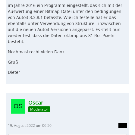
im Jahre 2016 ein Programm eingestellt, das sich mit der
[…]
Auswertung einer Bitmap-Datei unter den bedingungen
von Autoit 3.3.8.1 befasste. Wie ich festelle hat er das -
Das…
ebenfalls unter Verwendung von Strukture - inzwischen
auf die neuen Autoit-Versionen angepasst. Es stellt nun
wieder fest, dass die Datei rot.bmp aus 81 Rot-Pixeln
besteht.
Nochmasl recht vielen Dank
Gruß
EndFunc   ;==>_WinAPI_CryptBinaryToString
Dieter
Oscar
Moderator
19. August 2022 um 06:50