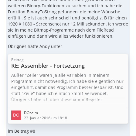
weiteren Binary-Funktionen zu suchen und ich habe die
Funktion BinaryToString gefunden, die meine Wünsche
erfüllt . Sie ist auch sehr schell und benötigt z. B für einen
1920 X 1080 - Screenschot nur 12 Millisekunden. Ich werde
sie in meine Bitmap-Programme nach dem FileRead
einfügen und dann wird alles wieder funktionieren.
Übrignes hatte Andy unter
Beitrag
RE: Assembler - Fortsetzung
Außer "Zeile" waren ja alle Variablen in meinem
Programm nicht notwendig. Ich habe sie eigentlich nur
eingeführt, damit das Programm besser lesbar ist. Und
statt "Zeile" habe ich einfach xmm1 verwendet.
Übrigens habe ich über diese xmmi-Register
nirgendwo etwas gefunden. Ich habe es mir einfach
bei Dir abgeguckt. Es scheint so zu sein, dass sie nur
DOheim
mit anderen Registern korrespondieren können (z.B.:
22. Januar 2016 um 18:18
mov xmm1,eax), nicht aber mit Speichzellen (z.B.: mov
xmm1,0 bzw. mov xmm1,[eax]).
im Beitrag #8