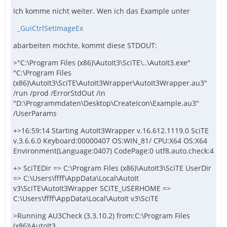
Ich komme nicht weiter. Wen ich das Example unter
_GuiCtrlSetImageEx
abarbeiten möchte, kommt diese STDOUT:
>"C:\Program Files (x86)\AutoIt3\SciTE\..\AutoIt3.exe"
"C:\Program Files
(x86)\AutoIt3\SciTE\AutoIt3Wrapper\AutoIt3Wrapper.au3"
/run /prod /ErrorStdOut /in
"D:\Programmdaten\Desktop\CreateIcon\Example.au3"
/UserParams
+>16:59:14 Starting AutoIt3Wrapper v.16.612.1119.0 SciTE
v.3.6.6.0 Keyboard:00000407 OS:WIN_81/ CPU:X64 OS:X64
Environment(Language:0407) CodePage:0 utf8.auto.check:4
+> SciTEDir => C:\Program Files (x86)\AutoIt3\SciTE UserDir
=> C:\Users\ffff\AppData\Local\AutoIt
v3\SciTE\AutoIt3Wrapper SCITE_USERHOME =>
C:\Users\ffff\AppData\Local\AutoIt v3\SciTE
>Running AU3Check (3.3.10.2) from:C:\Program Files
(x86)\AutoIt3