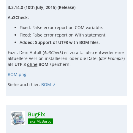
3.3.14.0 (10th July, 2015) (Release)
Au3Check:
Fixed: False error report on COM variable.
Fixed: False error report on With statement.
Added: Support of UTF8 with BOM files.
Fazit: Dein AutoIt (
Au3Check
) ist zu alt... also entweder eine
aktuellere Version installieren, oder die Datei (
das Example
)
als
UTF-8
ohne
BOM
speichern.
BOM.png
Siehe auch hier:
BOM
BugFix
aka McBarby