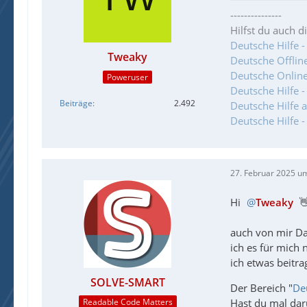
---------------
Hilfst du auch d
Deutsche Hilfe -
Tweaky
Deutsche Offlineh
Deutsche Online
Poweruser
Deutsche Hilfe 
Beiträge
2.492
Deutsche Hilfe 
Deutsche Hilfe 
27. Februar 2025 u
Hi
Tweaky
👋
auch von mir Da
ich es für mich 
ich etwas beitra
SOLVE-SMART
Der Bereich "
De
Hast du mal dar
Readable Code Matters