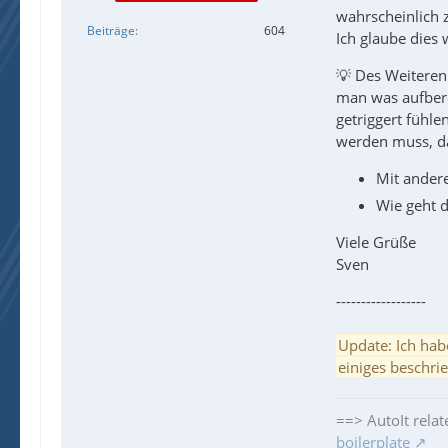
wahrscheinlich z
Beiträge
604
Ich glaube dies 
💡 Des Weiteren
man was aufbere
getriggert fühle
werden muss, dam
Mit andere
Wie geht d
Viele Grüße
Sven
------------------
Update: Ich hab
einiges beschri
==> AutoIt relat
boilerplate