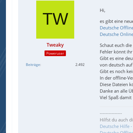
Hi,
es gibt eine neu
Deutsche Offlineh
Deutsche Online
Tweaky
Schaut euch die 
Fehler könnt ih
Poweruser
Gibt es eine de
von deutsch auf
Beiträge
2.492
Gibt es noch ke
In der offline-
Diese Dateien 
Danke an alle Ü
Viel Spaß damit
---------------
Hilfst du auch d
Deutsche Hilfe -
Deutsche Offlineh