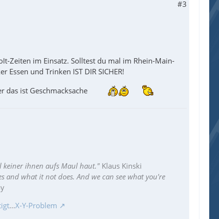
#3
oIt-Zeiten im Einsatz. Solltest du mal im Rhein-Main-
ker Essen und Trinken IST DIR SICHER!
er das ist Geschmacksache
l keiner ihnen aufs Maul haut."
Klaus Kinski
es and what it not does. And we can see what you're
ay
igt
...
X-Y-Problem