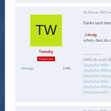
26. Februar 2025 u
Danke euch bei
Andy
schön, dass du 
Tweaky
---------------
Poweruser
Hilfst du auch d
Deutsche Hilfe -
Beiträge
2.492
Deutsche Offlineh
Deutsche Online
Deutsche Hilfe 
Deutsche Hilfe 
Deutsche Hilfe 