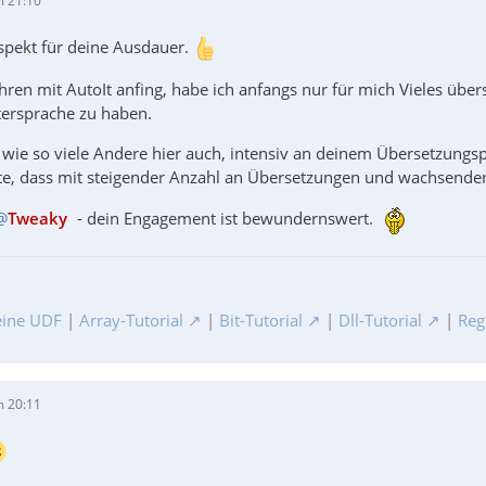
m 21:10
espekt für deine Ausdauer.
ahren mit AutoIt anfing, habe ich anfangs nur für mich Vieles übers
tersprache zu haben.
 wie so viele Andere hier auch, intensiv an deinem Übersetzungsp
te, dass mit steigender Anzahl an Übersetzungen und wachsenden F
Tweaky
- dein Engagement ist bewundernswert.
ine UDF
|
Array-Tutorial
|
Bit-Tutorial
|
Dll-Tutorial
|
Reg
m 20:11