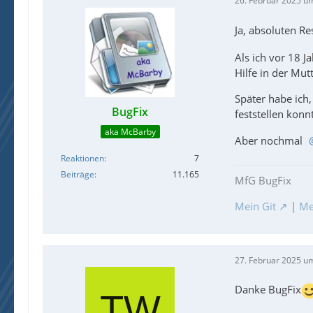
26. Februar 2025 u
Ja, absoluten R
Als ich vor 18 J
Hilfe in der Mut
Später habe ich,
BugFix
feststellen konn
aka McBarby
Aber nochmal
Reaktionen
7
Beiträge
11.165
MfG BugFix
Mein Git
|
Me
27. Februar 2025 u
Danke BugFix