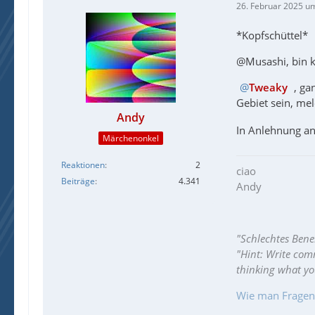
26. Februar 2025 u
*Kopfschüttel*
@Musashi, bin k
Tweaky
, ga
Gebiet sein, mel
Andy
In Anlehnung an
Märchenonkel
Reaktionen
2
ciao
Beiträge
4.341
Andy
"Schlechtes Bene
"Hint: Write com
thinking what y
Wie man Fragen ri