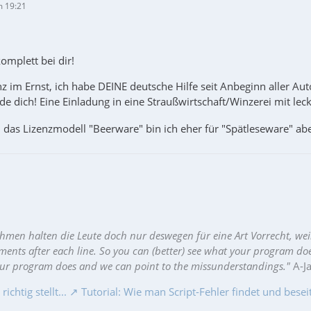
m 19:21
omplett bei dir!
nz im Ernst, ich habe DEINE deutsche Hilfe seit Anbeginn aller Aut
de dich! Eine Einladung in eine Straußwirtschaft/Winzerei mit lec
 das Lizenzmodell "Beerware" bin ich eher für "Spätleseware" ab
hmen halten die Leute doch nur deswegen für eine Art Vorrecht, wei
ments after each line. So you can (better) see what your program do
our program does and we can point to the missunderstandings."
A-J
chtig stellt...
Tutorial: Wie man Script-Fehler findet und beseit