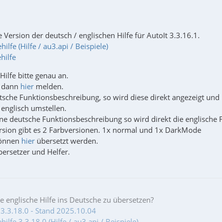
e Version der deutsch / englischen Hilfe für AutoIt 3.3.16.1.
ilfe (Hilfe / au3.api / Beispiele)
hilfe
Hilfe bitte genau an.
r dann
hier
melden.
utsche Funktionsbeschreibung, so wird diese direkt angezeigt u
 englisch umstellen.
ine deutsche Funktionsbeschreibung so wird direkt die englische
Version gibt es 2 Farbversionen. 1x normal und 1x DarkMode
können
hier
übersetzt werden.
bersetzer und Helfer.
ie englische Hilfe ins Deutsche zu übersetzen?
 3.3.18.0 - Stand 2025.10.04
ilfe 3.3.18.0 (Hilfe / au3.api / Beispiele)