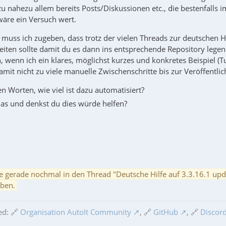
u nahezu allem bereits Posts/Diskussionen etc., die bestenfalls 
wäre ein Versuch wert.
 muss ich zugeben, dass trotz der vielen Threads zur deutschen H
iten sollte damit du es dann ins entsprechende Repository legen 
n, wenn ich ein klares, möglichst kurzes und konkretes Beispiel (
it nicht zu viele manuelle Zwischenschritte bis zur Veröffentlich
n Worten, wie viel ist dazu automatisiert?
as und denkst du dies würde helfen?
e gerade nochmal in den Thread "Deutsche Hilfe auf 3.3.16.1 u
eben.
ed: 🔗
Organisation AutoIt Community
, 🔗
GitHub
, 🔗
Discord