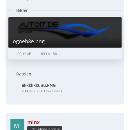
Bilder
logoeb8e.png
90,19 kB
693 × 186
Dateien
akkkkkkuuu.PNG
200,87 kB – 0 Downloads
minx
...der etwas andere