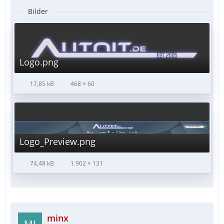
Bilder
Logo.png
17,85 kB
468 × 60
Logo_Preview.png
74,48 kB
1.902 × 131
minx