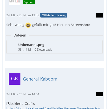
Spinne
24. März 2014 um 13:38
Offizieller Beitrag
Sehr witzig
gefällt mir gut! Hier ein Screenshot:
Dateien
Unbenannt.png
534,11 kB – 0 Downloads
General Kaboom
24. März 2014 um 14:04
[Blockierte Grafik:
http://static.twoday.net/realitybites/images/lemminge.jpg