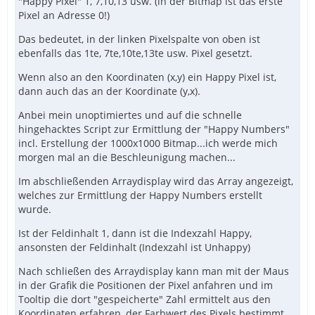
"Happy Pixel" 1, 7,10,13 usw. (in der Bitmap ist das erste
Pixel an Adresse 0!)
Das bedeutet, in der linken Pixelspalte von oben ist
ebenfalls das 1te, 7te,10te,13te usw. Pixel gesetzt.
Wenn also an den Koordinaten (x,y) ein Happy Pixel ist,
dann auch das an der Koordinate (y,x).
Anbei mein unoptimiertes und auf die schnelle
hingehacktes Script zur Ermittlung der "Happy Numbers"
incl. Erstellung der 1000x1000 Bitmap...ich werde mich
morgen mal an die Beschleunigung machen...
Im abschließenden Arraydisplay wird das Array angezeigt,
welches zur Ermittlung der Happy Numbers erstellt
wurde.
Ist der Feldinhalt 1, dann ist die Indexzahl Happy,
ansonsten der Feldinhalt (Indexzahl ist Unhappy)
Nach schließen des Arraydisplay kann man mit der Maus
in der Grafik die Positionen der Pixel anfahren und im
Tooltip die dort "gespeicherte" Zahl ermittelt aus den
Koordinaten erfahren, der Farbwert des Pixels bestimmt