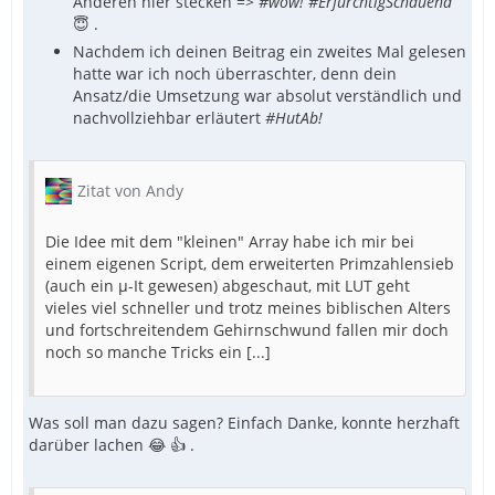
Anderen hier stecken =>
#wow!
#ErfürchtigSchauend
😇 .
Nachdem ich deinen Beitrag ein zweites Mal gelesen
hatte war ich noch überraschter, denn dein
Ansatz/die Umsetzung war absolut verständlich und
nachvollziehbar erläutert
#HutAb!
Zitat von Andy
Die Idee mit dem "kleinen" Array habe ich mir bei
einem eigenen Script, dem erweiterten Primzahlensieb
(auch ein µ-It gewesen) abgeschaut, mit LUT geht
vieles viel schneller und trotz meines biblischen Alters
und fortschreitendem Gehirnschwund fallen mir doch
noch so manche Tricks ein [...]
Was soll man dazu sagen? Einfach Danke, konnte herzhaft
darüber lachen 😂 👍 .