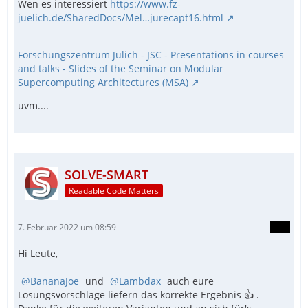
Wen es interessiert
https://www.fz-
juelich.de/SharedDocs/Mel…jurecapt16.html
Forschungszentrum Jülich - JSC - Presentations in courses
and talks - Slides of the Seminar on Modular
Supercomputing Architectures (MSA)
uvm....
SOLVE-SMART
EndFunc                                  ;==
Readable Code Matters
7. Februar 2022 um 08:59
Hi Leute,
BananaJoe
und
Lambdax
auch eure
Lösungsvorschläge liefern das korrekte Ergebnis 👍 .