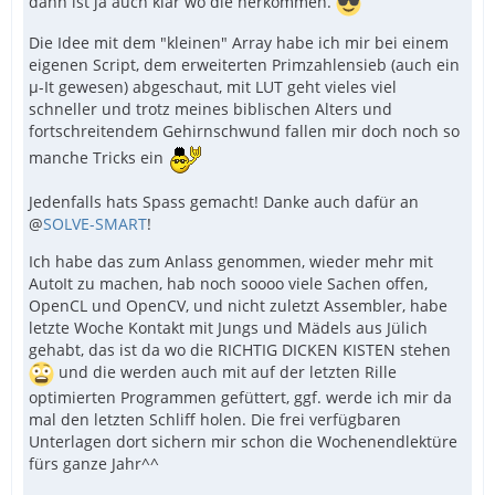
dann ist ja auch klar wo die herkommen.
Die Idee mit dem "kleinen" Array habe ich mir bei einem
eigenen Script, dem erweiterten Primzahlensieb (auch ein
µ-It gewesen) abgeschaut, mit LUT geht vieles viel
schneller und trotz meines biblischen Alters und
fortschreitendem Gehirnschwund fallen mir doch noch so
manche Tricks ein
Jedenfalls hats Spass gemacht! Danke auch dafür an
@
SOLVE-SMART
!
Ich habe das zum Anlass genommen, wieder mehr mit
AutoIt zu machen, hab noch soooo viele Sachen offen,
OpenCL und OpenCV, und nicht zuletzt Assembler, habe
letzte Woche Kontakt mit Jungs und Mädels aus Jülich
gehabt, das ist da wo die RICHTIG DICKEN KISTEN stehen
und die werden auch mit auf der letzten Rille
optimierten Programmen gefüttert, ggf. werde ich mir da
mal den letzten Schliff holen. Die frei verfügbaren
Unterlagen dort sichern mir schon die Wochenendlektüre
fürs ganze Jahr^^