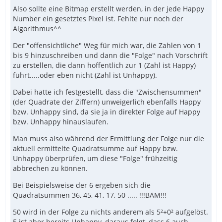
Also sollte eine Bitmap erstellt werden, in der jede Happy
Number ein gesetztes Pixel ist. Fehlte nur noch der
Algorithmus^^
Der "offensichtliche" Weg für mich war, die Zahlen von 1
bis 9 hinzuschreiben und dann die "Folge" nach Vorschrift
zu erstellen, die dann hoffentlich zur 1 (Zahl ist Happy)
führt.....oder eben nicht (Zahl ist Unhappy).
Dabei hatte ich festgestellt, dass die "Zwischensummen"
(der Quadrate der Ziffern) unweigerlich ebenfalls Happy
bzw. Unhappy sind, da sie ja in direkter Folge auf Happy
bzw. Unhappy hinauslaufen.
EndFunc   ;==>_HappyNumber
Man muss also während der Ermittlung der Folge nur die
aktuell ermittelte Quadratsumme auf Happy bzw.
Unhappy überprüfen, um diese "Folge" frühzeitig
abbrechen zu können.
Bei Beispielsweise der 6 ergeben sich die
Quadratsummen 36, 45, 41, 17, 50 ..... !!!BÄM!!!
50 wird in der Folge zu nichts anderem als 5²+0² aufgelöst.
5 ist aber bereits Unhappy, daraus folgt, dass 6 auch