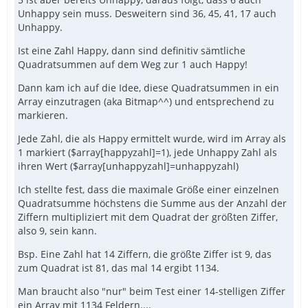
Unhappy sein muss. Desweitern sind 36, 45, 41, 17 auch
Unhappy.
ConsoleWrite("Yjuq Laufzeit: " & $e & " ms" 
Ist eine Zahl Happy, dann sind definitiv sämtliche
Quadratsummen auf dem Weg zur 1 auch Happy!
Dann kam ich auf die Idee, diese Quadratsummen in ein
Array einzutragen (aka Bitmap^^) und entsprechend zu
markieren.
Jede Zahl, die als Happy ermittelt wurde, wird im Array als
1 markiert ($array[happyzahl]=1), jede Unhappy Zahl als
ihren Wert ($array[unhappyzahl]=unhappyzahl)
Ich stellte fest, dass die maximale Größe einer einzelnen
Quadratsumme höchstens die Summe aus der Anzahl der
Ziffern multipliziert mit dem Quadrat der größten Ziffer,
also 9, sein kann.
Bsp. Eine Zahl hat 14 Ziffern, die größte Ziffer ist 9, das
zum Quadrat ist 81, das mal 14 ergibt 1134.
Man braucht also "nur" beim Test einer 14-stelligen Ziffer
ein Array mit 1134 Feldern....