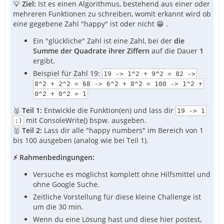
💡
Ziel:
Ist es einen Algorithmus, bestehend aus einer oder
mehreren Funktionen zu schreiben, womit erkannt wird ob
eine gegebene Zahl "happy" ist oder nicht 😁 .
Ein "glückliche" Zahl ist eine Zahl, bei der
die
Summe der Quadrate ihrer Ziffern
auf die Dauer
1
ergibt.
Beispiel für Zahl 19:
19 -> 1^2 + 9^2 = 82 ->
8^2 + 2^2 = 68 -> 6^2 + 8^2 = 100 -> 1^2 +
0^2 + 0^2 = 1
🥈
Teil 1:
Entwickle die Funktion(en) und lass dir
19 -> 1
mit ConsoleWrite() bspw. ausgeben.
:)
🥇
Teil 2:
Lass dir alle "happy numbers" im Bereich von 1
bis 100 ausgeben (analog wie bei Teil 1).
⚡ Rahmenbedingungen:
Versuche es möglichst komplett ohne Hilfsmittel und
ohne Google Suche.
Zeitliche Vorstellung für diese kleine Challenge ist
um die 30 min.
Wenn du eine Lösung hast und diese hier postest,