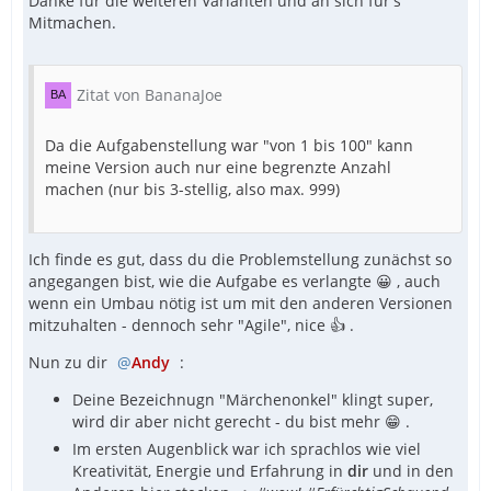
Danke für die weiteren Varianten und an sich für's
Mitmachen.
Zitat von BananaJoe
Da die Aufgabenstellung war "von 1 bis 100" kann
meine Version auch nur eine begrenzte Anzahl
machen (nur bis 3-stellig, also max. 999)
Ich finde es gut, dass du die Problemstellung zunächst so
angegangen bist, wie die Aufgabe es verlangte 😀 , auch
wenn ein Umbau nötig ist um mit den anderen Versionen
mitzuhalten - dennoch sehr "Agile", nice 👍 .
Nun zu dir
Andy
:
Deine Bezeichnugn "Märchenonkel" klingt super,
wird dir aber nicht gerecht - du bist mehr 😁 .
Im ersten Augenblick war ich sprachlos wie viel
Kreativität, Energie und Erfahrung in
dir
und in den