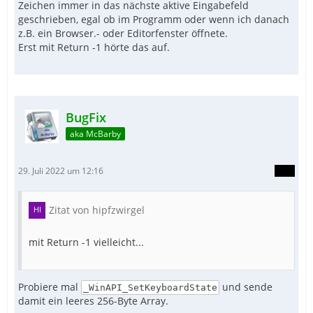
Zeichen immer in das nächste aktive Eingabefeld
geschrieben, egal ob im Programm oder wenn ich danach
z.B. ein Browser.- oder Editorfenster öffnete.
Erst mit Return -1 hörte das auf.
BugFix
aka McBarby
EndFunc   ;==>_KeyProc
29. Juli 2022 um 12:16
Zitat von hipfzwirgel
mit Return -1 vielleicht...
Probiere mal
und sende
_WinAPI_SetKeyboardState
damit ein leeres 256-Byte Array.