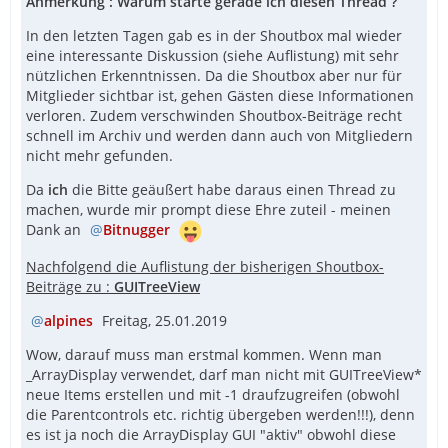
Anmerkung : Warum starte gerade ich diesen Thread ?
In den letzten Tagen gab es in der Shoutbox mal wieder
eine interessante Diskussion (siehe Auflistung) mit sehr
nützlichen Erkenntnissen. Da die Shoutbox aber nur für
Mitglieder sichtbar ist, gehen Gästen diese Informationen
verloren. Zudem verschwinden Shoutbox-Beiträge recht
schnell im Archiv und werden dann auch von Mitgliedern
nicht mehr gefunden.
Da
ich
die Bitte geäußert habe daraus einen Thread zu
machen, wurde mir prompt diese Ehre zuteil - meinen
Dank an
Bitnugger
Nachfolgend die Auflistung der bisherigen Shoutbox-
Beiträge zu :
GUITreeView
alpines
Freitag, 25.01.2019
Wow, darauf muss man erstmal kommen. Wenn man
_ArrayDisplay verwendet, darf man nicht mit GUITreeView*
neue Items erstellen und mit -1 draufzugreifen (obwohl
die Parentcontrols etc. richtig übergeben werden!!!), denn
es ist ja noch die ArrayDisplay GUI "aktiv" obwohl diese