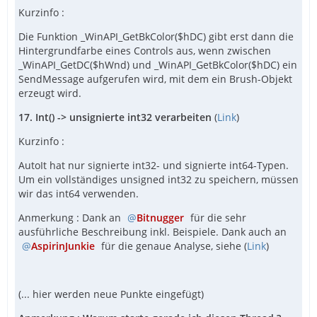
Kurzinfo :
Die Funktion _WinAPI_GetBkColor($hDC) gibt erst dann die
Hintergrundfarbe eines Controls aus, wenn zwischen
_WinAPI_GetDC($hWnd) und _WinAPI_GetBkColor($hDC) ein
SendMessage aufgerufen wird, mit dem ein Brush-Objekt
erzeugt wird.
17. Int() -> unsignierte int32 verarbeiten
(
Link
)
Kurzinfo :
AutoIt hat nur signierte int32- und signierte int64-Typen.
Um ein vollständiges unsigned int32 zu speichern, müssen
wir das int64 verwenden.
Anmerkung : Dank an
Bitnugger
für die sehr
ausführliche Beschreibung inkl. Beispiele. Dank auch an
AspirinJunkie
für die genaue Analyse, siehe (
Link
)
(... hier werden neue Punkte eingefügt)