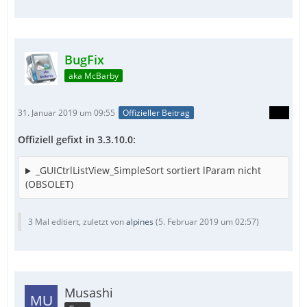
BugFix
aka McBarby
31. Januar 2019 um 09:55
Offizieller Beitrag
Offiziell gefixt in 3.3.10.0:
_GUICtrlListView_SimpleSort sortiert lParam nicht
(OBSOLET)
3 Mal editiert, zuletzt von
alpines
(
5. Februar 2019 um 02:57
)
Musashi