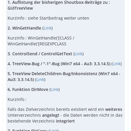
1.
Auflistung der bisherigen Shoutbox-Beiträge zu :
GUITreeView
Kurzinfo : siehe Startbeitrag weiter unten
2.
WinGetHandle
(
Link
)
Kurzinfo : WinGetHandle('[CLASS /
WinGetHandle('[REGEXPCLASS
3
.
ControlSend / ControlGetText
(
Link
)
4. TreeView-Bug / "-1"-Bug
(Win7 x64 - Au3: 3.3.14.5)
(
Link
)
5. TreeView DeleteChildren-Bug/Inkonsistenz (Win7 x64 -
Au3: 3.3.14.5)
(
Link
)
6. Funktion DirMove
(
Link
)
Kurzinfo :
Falls das Zielverzeichnis bereits existiert wird ein
weiteres
Unterverzeichnis
angelegt
- die Daten werden nicht in das
bestehende Verzeichnis
integriert
7. Funktion DirCopy
(
Link
)