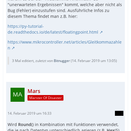
"unerwarteten Ergebnissen" kommt, welche aber nicht als
Bug (Fehler) einzustufen sind. Ausführliche Infos zu
diesem Thema findet man z.B. hier:
https://py-tutorial-
de.readthedocs.io/de/latest/floatingpoint.html
https://www.mikrocontroller.net/articles/Gleitkommazahle
n
3 Mal editiert, zuletzt von
Bitnugger
(
14. Februar 2019 um 13:05
)
Mars
Marster Of Disaster
14. Februar 2019 um 16:33
Wird
Round
() in Kombination mit Funktionen verwendet,
die je nach Datentyp unterschiedlich agieren (z.B.
Hex
(5)