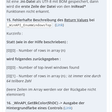
Ist eine
.ini-Datei
als UTF-8 mit BOM gespeichert, dann
wird die
erste Zeile der Datei
von den
IniRead*
Funktionen nicht erkannt.
15. Fehlerhafte Beschreibung des
Return Values
bei
(
Link
)
_WinAPI_EnumWindowsTop
Kurzinfo :
Statt (wie in der Hilfe beschrieben) :
[0][0] - Number of rows in array (n)
wird folgendes zurückgegeben :
[0][0] - Number of top-level windows found
[0][1] - Number of rows in array (n)
; ist immer eine durch
64 teilbare Zahl
(leere Zeilen im Array werden vor der Rückgabe nicht
eleminiert)
16. _WinAPI_GetBkColor($hDC) -> Ausgabe der
Hintergrundfarbe eines Controls
(
Link
)