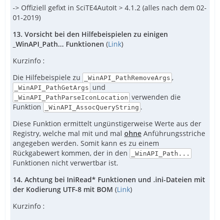
-> Offiziell gefixt in SciTE4AutoIt > 4.1.2 (alles nach dem 02-
01-2019)
13. Vorsicht bei den Hilfebeispielen zu einigen
_WinAPI_Path... Funktionen
(
Link
)
Kurzinfo :
Die Hilfebeispiele zu
,
_WinAPI_PathRemoveArgs
und
_WinAPI_PathGetArgs
verwenden die
_WinAPI_PathParseIconLocation
Funktion
.
_WinAPI_AssocQueryString
Diese Funktion ermittelt ungünstigerweise Werte aus der
Registry, welche mal mit und mal
ohne
Anführungsstriche
angegeben werden. Somit kann es zu einem
Rückgabewert kommen, der in den
_WinAPI_Path...
Funktionen nicht verwertbar ist.
14. Achtung bei IniRead* Funktionen und .ini-Dateien mit
der Kodierung UTF-8 mit BOM
(
Link
)
Kurzinfo :