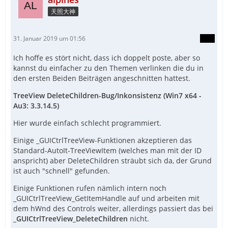
天照大神
31. Januar 2019 um 01:56
Ich hoffe es stört nicht, dass ich doppelt poste, aber so
kannst du einfacher zu den Themen verlinken die du in
den ersten Beiden Beiträgen angeschnitten hattest.
TreeView DeleteChildren-Bug/Inkonsistenz (Win7 x64 -
Au3: 3.3.14.5)
Hier wurde einfach schlecht programmiert.
Einige _GUICtrlTreeView-Funktionen akzeptieren das
Standard-AutoIt-TreeViewItem (welches man mit der ID
anspricht) aber DeleteChildren sträubt sich da, der Grund
ist auch "schnell" gefunden.
Einige Funktionen rufen nämlich intern noch
_GUICtrlTreeView_GetItemHandle auf und arbeiten mit
dem hWnd des Controls weiter, allerdings passiert das bei
_GUICtrlTreeView_DeleteChildren
nicht.