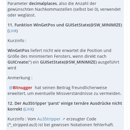
Parameter
decimalplaces
, also die Anzahl der
gewünschten Nachkommastellen (selbst bei 0), verwendet
oder weglässt.
11.
Funktion WinGetPos und GUISetState(@SW_MINIMIZE)
(
Link
)
Kurzinfo :
WinGetPos
liefert nicht wie erwartet die Position und
Größe des minimierten Fensters, wenn direkt nach
GUICreate
('') ein
GUISetState(@SW_MINIMIZE)
ausgeführt
wird
Anmerkung :
Bitnugger
hat seinen Beitrag freundlicherweise
erweitert, um eventuelle Missverständnisse zu vermeiden.
12. Der Au3Stripper 'parst' einige ternäre Ausdrücke nicht
korrekt
(
Link
)
Kurzinfo : Vom
Au3Stripper
erzeugter Code
(
*_stripped.au3
) ist bei gewissen Notationen fehlerhaft.