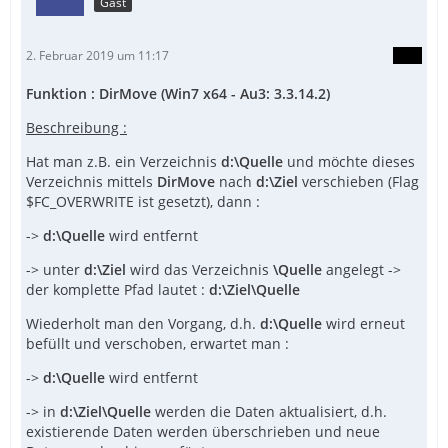
Gast
2. Februar 2019 um 11:17
Funktion : DirMove (Win7 x64 - Au3: 3.3.14.2)
Beschreibung :
Hat man z.B. ein Verzeichnis
d:\Quelle
und möchte dieses
Verzeichnis mittels
DirMove
nach
d:\Ziel
verschieben (Flag
$FC_OVERWRITE ist gesetzt), dann :
->
d:\Quelle
wird entfernt
-> unter
d:\Ziel
wird das Verzeichnis
\Quelle
angelegt ->
der komplette Pfad lautet :
d:\Ziel\Quelle
Wiederholt man den Vorgang, d.h.
d:\Quelle
wird erneut
befüllt und verschoben, erwartet man :
->
d:\Quelle
wird entfernt
WEnd
-> in
d:\Ziel\Quelle
werden die Daten aktualisiert, d.h.
existierende Daten werden überschrieben und neue