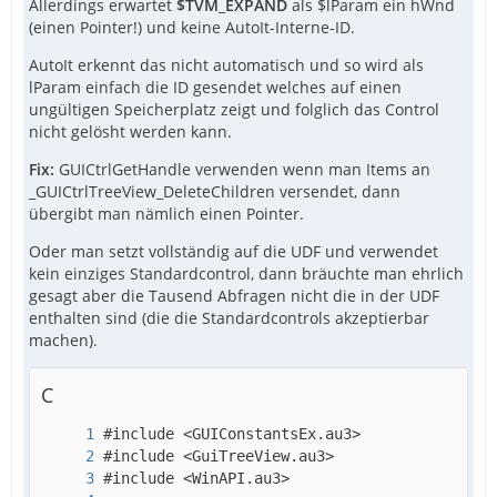
Allerdings erwartet
$TVM_EXPAND
als $lParam ein hWnd
EndFunc
(einen Pointer!) und keine AutoIt-Interne-ID.
AutoIt erkennt das nicht automatisch und so wird als
lParam einfach die ID gesendet welches auf einen
ungültigen Speicherplatz zeigt und folglich das Control
nicht gelösht werden kann.
Fix:
GUICtrlGetHandle verwenden wenn man Items an
_GUICtrlTreeView_DeleteChildren versendet, dann
übergibt man nämlich einen Pointer.
Oder man setzt vollständig auf die UDF und verwendet
kein einziges Standardcontrol, dann bräuchte man ehrlich
gesagt aber die Tausend Abfragen nicht die in der UDF
enthalten sind (die die Standardcontrols akzeptierbar
machen).
C