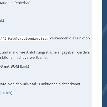
tationen fehlerhaft.
nk
)
verwenden die Funktion
nAPI_PathParseIconLocation
it und mal
ohne
Anführungsstriche angegeben werden.
ktionen nicht verwertbar ist.
F-8 mit BOM
(
Link
)
Datei
von den
IniRead*
Funktionen nicht erkannt.
(
Link
)