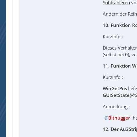
Subtrahieren
von
Ändern der Reihe
10. Funktion R
Kurzinfo :
Dieses Verhalte
(selbst bei 0), 
11.
Funktion W
Kurzinfo :
WinGetPos
lief
GUISetState(@
Anmerkung :
Bitnugger
ha
12. Der Au3Stri