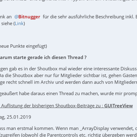
ank an
Bitnugger
für die sehr ausführliche Beschreibung inkl.
siehe (
Link
)
 neue Punkte eingefügt)
rum starte gerade ich diesen Thread ?
agen gab es in der Shoutbox mal wieder eine interessante Diskussi
Da die Shoutbox aber nur für Mitglieder sichtbar ist, gehen Gäs
ge recht schnell im Archiv und werden dann auch von Mitglieder
e geäußert habe daraus einen Thread zu machen, wurde mir promp
 Auflistung der bisherigen Shoutbox-Beiträge zu :
GUITreeView
ag, 25.01.2019
ss man erstmal kommen. Wenn man _ArrayDisplay verwendet, dar
zugreifen (obwohl die Parentcontrols etc. richtig übergeben werden