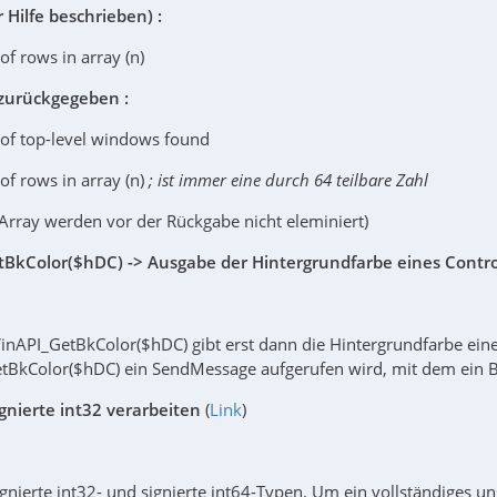
r Hilfe beschrieben) :
of rows in array (n)
 zurückgegeben :
 of top-level windows found
of rows in array (n)
; ist immer eine durch 64 teilbare Zahl
 Array werden vor der Rückgabe nicht eleminiert)
tBkColor($hDC) -> Ausgabe der Hintergrundfarbe eines Contr
inAPI_GetBkColor($hDC) gibt erst dann die Hintergrundfarbe ei
BkColor($hDC) ein SendMessage aufgerufen wird, mit dem ein B
ignierte int32 verarbeiten
(
Link
)
ignierte int32- und signierte int64-Typen. Um ein vollständiges u