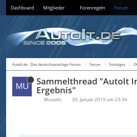
Dashboard
Mitglieder
Forenregeln
Forum
AutoIt.de - Das deutschsprachige Forum.
Forum
Sonstiges
O
Sammelthread "AutoIt In
Ergebnis"
Musashi
30. Januar 2019 um 23:34