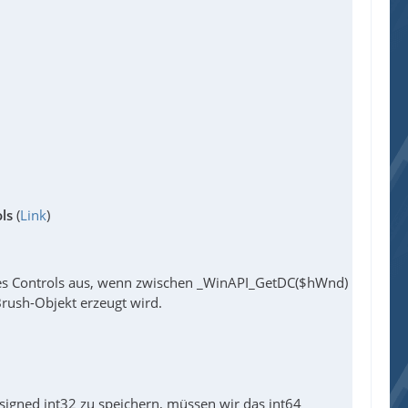
ols
(
Link
)
nes Controls aus, wenn zwischen _WinAPI_GetDC($hWnd)
rush-Objekt erzeugt wird.
nsigned int32 zu speichern, müssen wir das int64