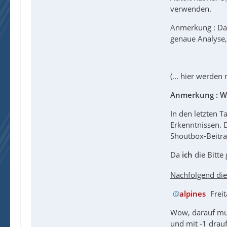
verwenden.
Anmerkung : D
genaue Analyse, 
(... hier werden
Anmerkung : Wa
In den letzten T
Erkenntnissen. 
Shoutbox-Beiträ
Da
ich
die Bitt
Nachfolgend die
alpines
Freit
Wow, darauf mu
und mit -1 drauf