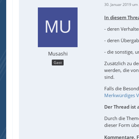
30. Januar 2019 um
In diesem Thre
- deren Verhalt
- deren Überga
- die sonstige,
Musashi
Gast
Zusätzlich zu d
werden, die vo
sind.
Falls die Besond
Merkwürdiges V
Der Thread ist a
Durch die Theme
dieser Form übe
Kommentare, F