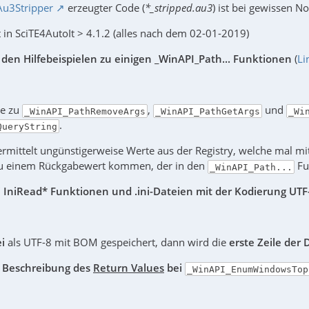
Au3Stripper
erzeugter Code (
*_stripped.au3
) ist bei gewissen No
ixt in SciTE4AutoIt > 4.1.2 (alles nach dem 02-01-2019)
i den Hilfebeispielen zu einigen _WinAPI_Path... Funktionen
(
Li
le zu
,
und
_WinAPI_PathRemoveArgs
_WinAPI_PathGetArgs
_Wi
.
QueryString
ermittelt ungünstigerweise Werte aus der Registry, welche mal m
zu einem Rückgabewert kommen, der in den
Fun
_WinAPI_Path...
i IniRead* Funktionen und .ini-Dateien mit der Kodierung UT
ei
als UTF-8 mit BOM gespeichert, dann wird die
erste Zeile der 
e Beschreibung des
Return Values
bei
_WinAPI_EnumWindowsTop