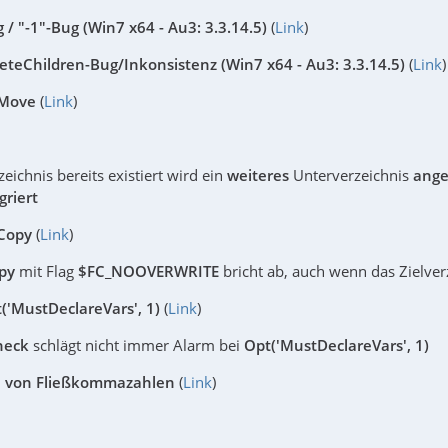
g / "-1"-Bug
(Win7 x64 - Au3: 3.3.14.5)
(
Link
)
eteChildren-Bug/Inkonsistenz (Win7 x64 - Au3: 3.3.14.5)
(
Link
)
rMove
(
Link
)
zeichnis bereits existiert wird ein
weiteres
Unterverzeichnis
ange
griert
rCopy
(
Link
)
opy
mit Flag
$FC_NOOVERWRITE
bricht ab, auch wenn das Zielverz
('MustDeclareVars', 1)
(
Link
)
heck
schlägt nicht immer Alarm bei
Opt('MustDeclareVars', 1)
n von Fließkommazahlen
(
Link
)