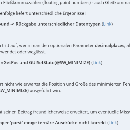
 Fließkommazahlen (floating point numbers) - auch Gleitkomma
nfolge liefert unterschiedliche Ergebnisse !
ound -> Rückgabe unterschiedlicher Datentypen
(
Link
)
n tritt auf, wenn man den optionalen Parameter
decimalplaces
, 
verwendet oder weglässt.
inGetPos und GUISetState(@SW_MINIMIZE)
(
Link
)
ert nicht wie erwartet die Position und Größe des minimierten Fe
SW_MINIMIZE)
ausgeführt wird
t seinen Beitrag freundlicherweise erweitert, um eventuelle Mis
pper 'parst' einige ternäre Ausdrücke nicht korrekt
(
Link
)