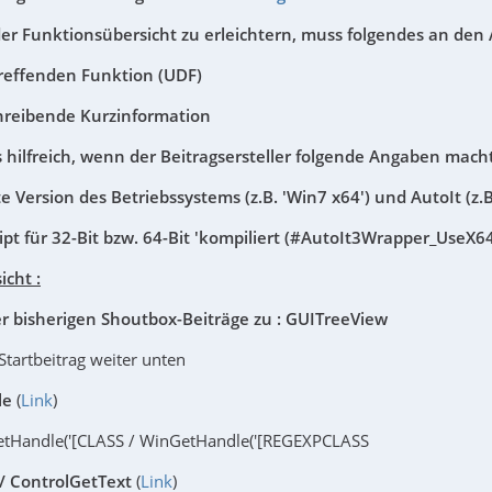
er Funktionsübersicht zu erleichtern, muss folgendes an den A
reffenden Funktion (UDF)
chreibende Kurzinformation
es hilfreich, wenn der Beitragsersteller folgende Angaben macht
e Version des Betriebssystems (z.B. 'Win7 x64') und AutoIt (z.B
ipt für 32-Bit bzw. 64-Bit 'kompiliert (#AutoIt3Wrapper_UseX6
cht :
er bisherigen Shoutbox-Beiträge zu : GUITreeView
 Startbeitrag weiter unten
le
(
Link
)
etHandle('[CLASS / WinGetHandle('[REGEXPCLASS
/ ControlGetText
(
Link
)