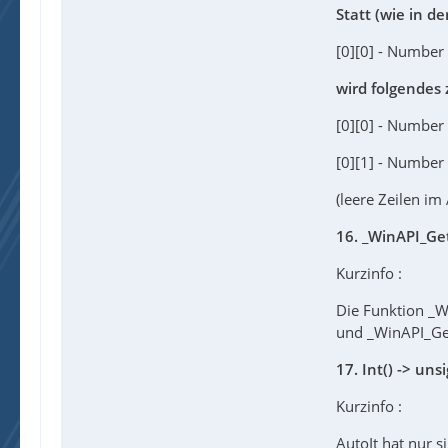
Statt (wie in de
[0][0] - Number 
wird folgendes
[0][0] - Number
[0][1] - Number 
(leere Zeilen im
16. _WinAPI_Ge
Kurzinfo :
Die Funktion _W
und _WinAPI_Get
17. Int() -> uns
Kurzinfo :
AutoIt hat nur s