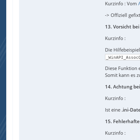
Kurzinfo : Vom
-> Offiziell gef
13. Vorsicht be
Kurzinfo :
Die Hilfebeispie
_WinAPI_Assoc
Diese Funktion 
Somit kann es 
14. Achtung be
Kurzinfo :
Ist eine
.ini-Dat
15. Fehlerhaft
Kurzinfo :