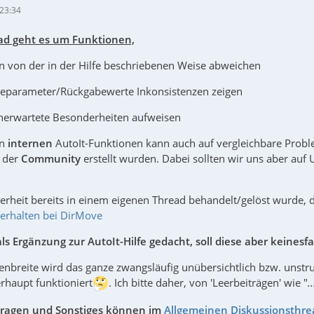
 23:34
ad geht es um Funktionen,
en von der in der Hilfe beschriebenen Weise abweichen
beparameter/Rückgabewerte Inkonsistenzen zeigen
 unerwartete Besonderheiten aufweisen
en
internen
AutoIt-Funktionen kann auch auf vergleichbare Prob
n der
Community
erstellt wurden. Dabei sollten wir uns aber auf 
erheit bereits in einem eigenen Thread behandelt/gelöst wurde, d
erhalten bei DirMove
ls Ergänzung zur AutoIt-Hilfe gedacht, soll diese aber keinesfal
nbreite wird das ganze zwangsläufig unübersichtlich bzw. unstru
rhaupt funktioniert
. Ich bitte daher, von 'Leerbeiträgen' wie "
.
ragen und Sonstiges können im
Allgemeinen Diskussionsthre