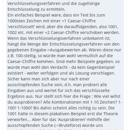
Verschlüsselungsverfahren und die zugehörige
Entschlüsselung zu ermitteln.
Ein einfaches Beispiel wäre, dass ein Text bis zum
1000sten Zeichen mit einer +1 Caesar-Chiffre
'verschlüsselt' wird, aber die darauffolgenden, also 1001,
1002 etc. mit einer +2 Caesar-Chiffre verschoben werden.
Wenn das Verschlüsselungsverfahren unbekannt ist,
hängt die Menge der Entschlüsselungsverfahren von den
gegebenen Eingabe->Ausgabewerten ab. Wären diese nur
z.B. 100-stellig, so würde man wohl vermutlich auf die
Caesar-Chiffre kommen. Sind mehr Beispiele gegeben, so
würde man wohl den Verdacht - da kein Gegenbeispiel
existiert - weiter verfolgen und als Lösung vorschlagen.
Sicher kann man sich aber nur nach einer
ausschöpfenden Suche sein, d.h. man probiert alle
Eingaben aus und wertet für sich das verschlüsselte
Ergebnis aus. Nur stellt sich hier die Frage : Wie viel willst
du ausprobieren? Alle Kombinationen mit 1-10 Zeichen? 1-
100? 1-1000? Bis dahin scheint alles richtig zu sein. Die
1001 hätte in diesem plakativen Beispiel erst die Theorie
verworfen... Aber für das 'Ausprobieren' mithilfe der
ausschöpfenden Suche (->Bruteforce) würde uns