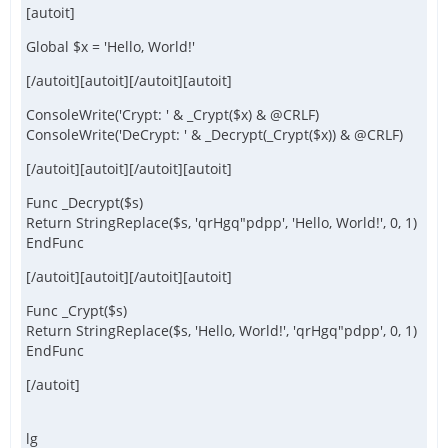
[autoit]
Global $x = 'Hello, World!'
[/autoit][autoit][/autoit][autoit]
ConsoleWrite('Crypt: ' & _Crypt($x) & @CRLF)
ConsoleWrite('DeCrypt: ' & _Decrypt(_Crypt($x)) & @CRLF)
[/autoit][autoit][/autoit][autoit]
Func _Decrypt($s)
Return StringReplace($s, 'qrHgq"pdpp', 'Hello, World!', 0, 1)
EndFunc
[/autoit][autoit][/autoit][autoit]
Func _Crypt($s)
Return StringReplace($s, 'Hello, World!', 'qrHgq"pdpp', 0, 1)
EndFunc
[/autoit]
lg