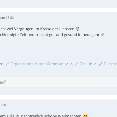
 um 13:02
h: viel Vergnügen im Kreise der Liebsten 😊 .
chleunigte Zeit und rutscht gut und gesund in neue Jahr 🎉 .
ed: 🔗
Organisation AutoIt Community
, 🔗
GitHub
, 🔗
Discord
auf!
0:08
dem Urlaub, nachträglich schöne Weihnachten