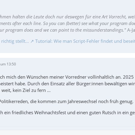
hmen halten die Leute doch nur deswegen für eine Art Vorrecht, wei
ments after each line. So you can (better) see what your program do
our program does and we can point to the missunderstandings."
A-J
chtig stellt...
Tutorial: Wie man Script-Fehler findet und beseit
 um 13:50
 ich mich den Wünschen meiner Vorredner vollinhaltlich an. 2025
stert habe. Durch den Einsatz aller Bürger:innen bewältigen wir 
weit, kein Ziel zu fern ...
Politikerreden, die kommen zum Jahreswechsel noch früh genug.
h ein friedliches Weihnachtsfest und einen guten Rutsch in ein g