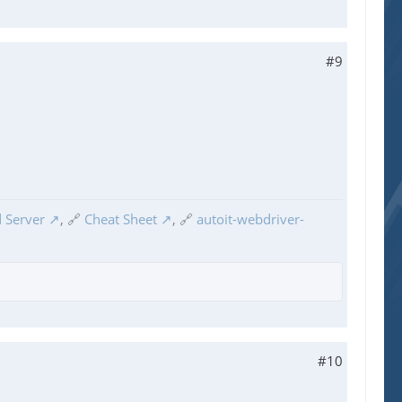
#9
 Server
, 🔗
Cheat Sheet
, 🔗
autoit-webdriver-
#10