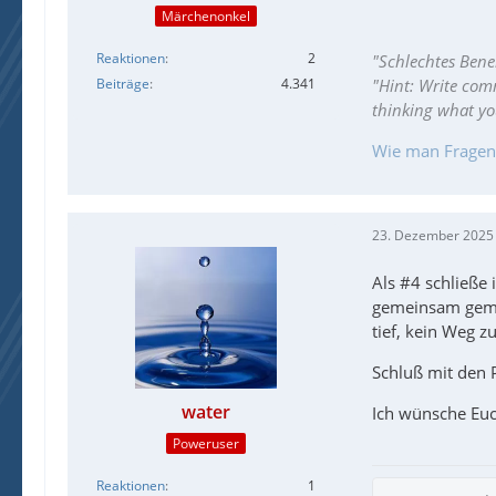
Märchenonkel
Reaktionen
2
"Schlechtes Bene
"Hint: Write com
Beiträge
4.341
thinking what y
Wie man Fragen ri
23. Dezember 2025
Als #4 schließe
gemeinsam gemei
tief, kein Weg zu 
Schluß mit den 
water
Ich wünsche Euc
Poweruser
Reaktionen
1