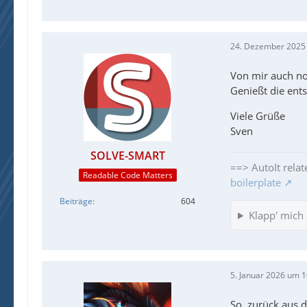
24. Dezember 2025
Von mir auch noc
Genießt die ents
Viele Grüße
Sven
SOLVE-SMART
==> AutoIt relat
Readable Code Matters
boilerplate
Beiträge
604
Klapp' mich 
5. Januar 2026 um 1
So, zurück aus 