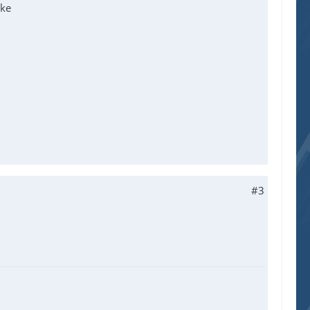
nke
#3