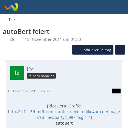
Talk
autoBert feiert
i2c
13. November 2011 um 01:50
1. offizieller Beitrag
i2c
/* back home */
13. November 2011 um 01:50
[Blockierte Grafik:
http://1.1.1.5/bmi/forumrfunterfranken.bike4um.de/image
s/smilies/party2_98745.gif
]
autoBert