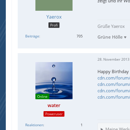
zeigt und ihr 
Yaerox
Profi
Grüße Yaerox
Beiträge
705
Grüne Hölle
♥
28. November 2013
Happy Birthday 
cdn.com/forum/p
cdn.com/forum/p
cdn.com/forum/p
Online
cdn.com/forum/p
water
Poweruser
Reaktionen
1
Meine Werk