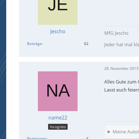
Jescho
MfG Jescho
Beiträge
62
Jeder hat mal kl
28. November 2013
Alles Gute zum 
Lasst euch feiern
name22
Incognito
Meine AutoIt
Reaktionen
4