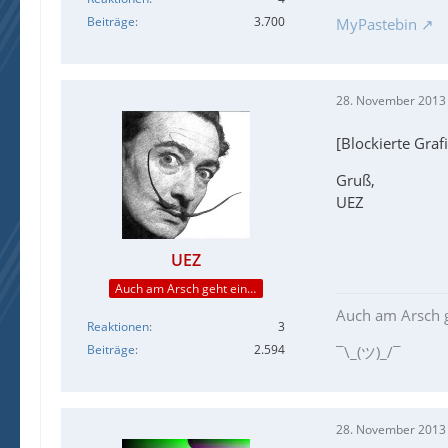
Beiträge
3.700
MyPastebin
28. November 2013
[Blockierte Graf
Gruß,
UEZ
UEZ
Auch am Arsch geht ein Weg vorbei...
Auch am Arsch g
Reaktionen
3
Beiträge
2.594
¯\_(ツ)_/¯
28. November 2013