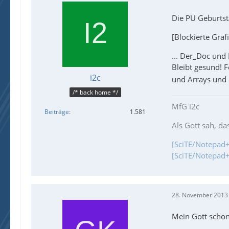
Die PU Geburtst
[Blockierte Graf
... Der_Doc un
Bleibt gesund! F
i2c
und Arrays und ..
/* back home */
MfG i2c
Beiträge
1.581
Als Gott sah, da
[SciTE/Notepad+
[SciTE/Notepad+
28. November 2013
Mein Gott schon