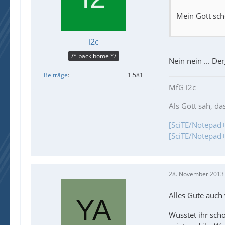
Mein Gott sch
i2c
/* back home */
Nein nein ... De
Beiträge
1.581
MfG i2c
Als Gott sah, da
[SciTE/Notepad+
[SciTE/Notepad+
28. November 2013
Alles Gute auch 
Wusstet ihr sch